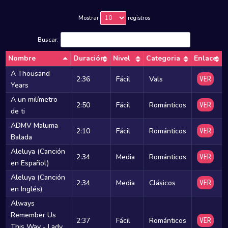
Mostrar
registros
Buscar:
Nombre
Duración
Nivel
Categoria
Enlace
A Thousand
2:36
Fácil
Vals
VER
Years
A un milímetro
2:50
Fácil
Románticos
VER
de ti
ADMV Maluma
2:10
Fácil
Románticos
VER
Balada
Aleluya (Canción
2:34
Media
Románticos
VER
en Español)
Aleluya (Canción
2:34
Media
Clásicos
VER
en Inglés)
Always
Remember Us
2:37
Fácil
Románticos
VER
This Way - Lady