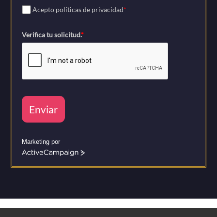
Acepto políticas de privacidad
*
Verifica tu solicitud.
*
Enviar
Marketing por
A
c
t
i
v
e
C