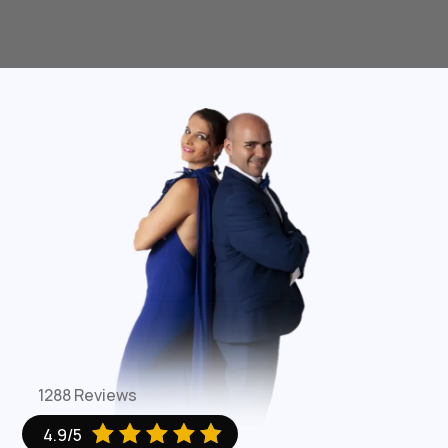
1288 Reviews





4.9/5