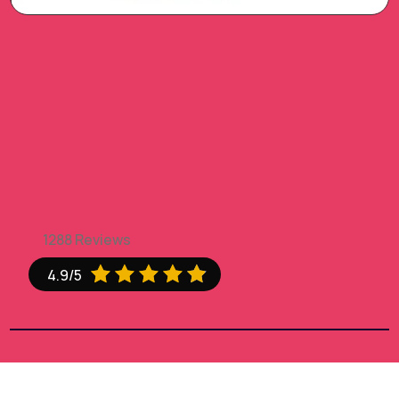
1288 Reviews





4.9/5