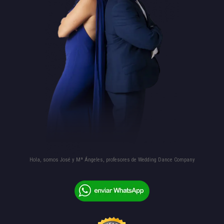
Hola, somos José y Mª Ángeles, profesores de Wedding Dance Company