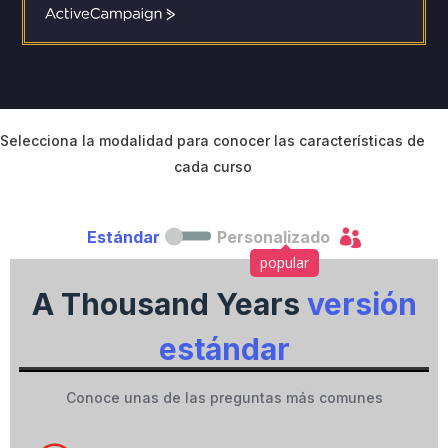
A
c
t
i
v
e
C
Selecciona la modalidad para conocer las características de
a
cada curso
m
p
a

Estándar
Personalizado
i
g
popular
n
A Thousand Years
versión
estándar
Conoce unas de las preguntas más comunes