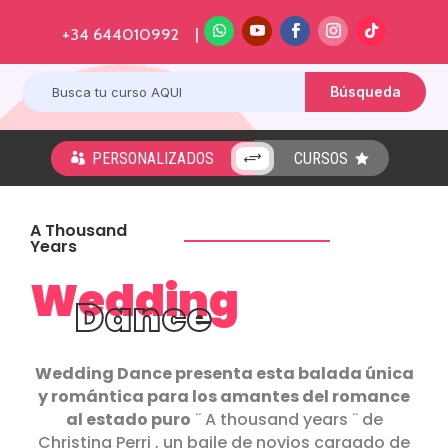
+34 644010992 |
PERSONALIZADOS
CURSOS
+


A Thousand
Years
Wedding
Dance
Wedding Dance presenta esta balada única
y romántica para los amantes del romance
al estado puro
¨ A thousand years ¨ de
Christina Perri , un baile de novios cargado de