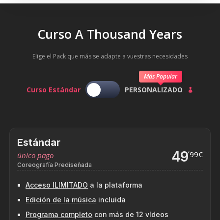
Curso A Thousand Years
Elige el Pack que más se adapte a vuestras necesidades
Más Popular
Curso Estándar
PERSONALIZADO

Estándar
49
´99€
único pago
Coreografía Prediseñada
Acceso ILIMITADO
a la plataforma
Edición de la música
incluida
Programa completo
con más de 12 vídeos