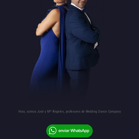
Hola, somos José y Mª Ángeles, profesores de Wedding Dance Company