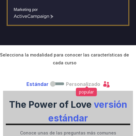
Marketing por
A
c
t
i
v
e
C
Selecciona la modalidad para conocer las características de
a
cada curso
m
p
a

Estándar
Personalizado
i
g
popular
n
The Power of Love
versión
estándar
Conoce unas de las preguntas más comunes