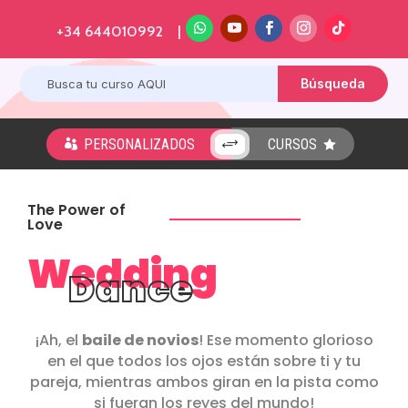
+34 644010992 |
PERSONALIZADOS
CURSOS
+


The Power of
Love
Wedding
Dance
¡Ah, el
baile de novios
! Ese momento glorioso
en el que todos los ojos están sobre ti y tu
pareja, mientras ambos giran en la pista como
si fueran los reyes del mundo!