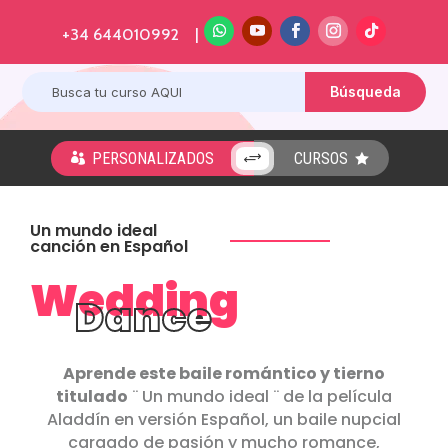
+34 644010992 |
PERSONALIZADOS
CURSOS
+


Un mundo ideal
canción en Español
Wedding
Dance
Aprende este baile romántico y tierno
titulado
¨ Un mundo ideal ¨ de la película
Aladdín en versión Español, un baile nupcial
cargado de pasión y mucho romance,