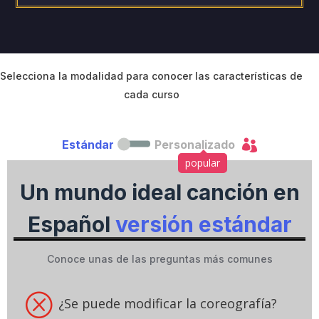
c
t
i
v
e
C
Selecciona la modalidad para conocer las características de
a
cada curso
m
p
a

Estándar
Personalizado
i
g
popular
n
Un mundo ideal canción en
Español
versión estándar
Conoce unas de las preguntas más comunes
Q
¿Se puede modificar la coreografía?