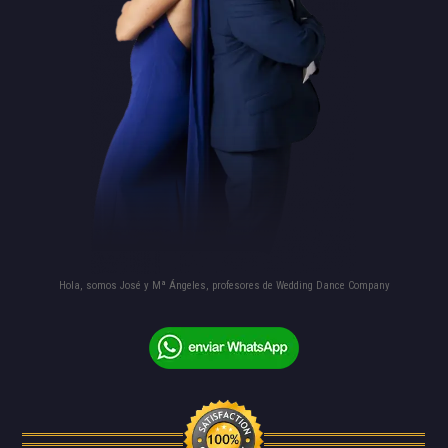
Hola, somos José y Mª Ángeles, profesores de Wedding Dance Company