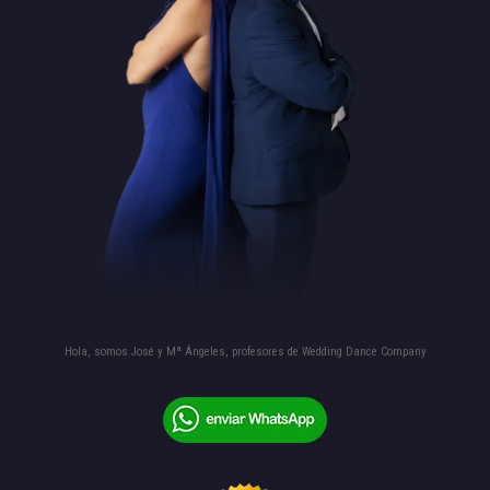
Hola, somos José y Mª Ángeles, profesores de Wedding Dance Company