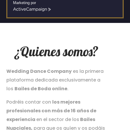
Marketing por
ActiveCampaign
¿Quienes somos?
Wedding Dance Company
es la primera
plataforma dedicada exclusivamente a
los
Bailes de Boda online
.
Podréis contar con
los mejores
profesionales con más de 16 años de
experiencia
en el sector de los
Bailes
Nupciales,
para que os guíen y os podáis