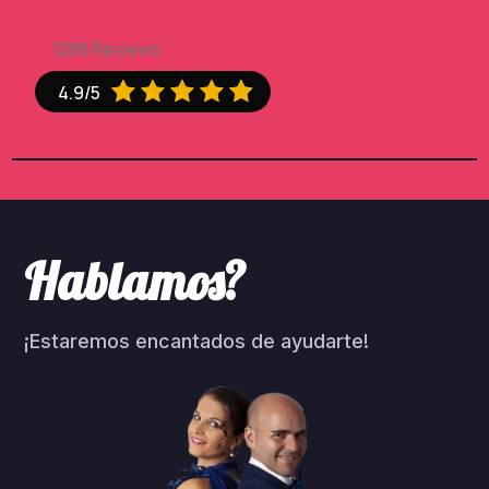
1288 Reviews





4.9/5
Hablamos?
¡Estaremos encantados de ayudarte!