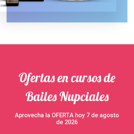
Ofertas en cursos de
Bailes Nupciales
Aprovecha la OFERTA hoy 7 de agosto
de 2026