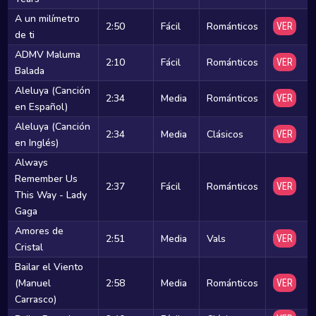
A un milímetro
2:50
Fácil
Románticos
VER
de ti
ADMV Maluma
2:10
Fácil
Románticos
VER
Balada
Aleluya (Canción
2:34
Media
Románticos
VER
en Español)
Aleluya (Canción
2:34
Media
Clásicos
VER
en Inglés)
Always
Remember Us
2:37
Fácil
Románticos
VER
This Way - Lady
Gaga
Amores de
2:51
Media
Vals
VER
Cristal
Bailar el Viento
(Manuel
2:58
Media
Románticos
VER
Carrasco)