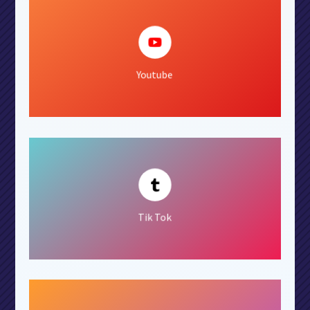

Ver Canal
Youtube

Seguir
Tik Tok