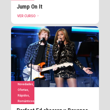
Jump On It
VER CURSO
5
Novedades
,
Ofertas
,
Rápidos
,
Románticos