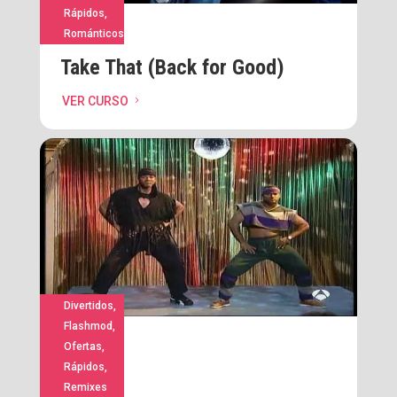
Rápidos
,
Románticos
Take That (Back for Good)
VER CURSO
5
Divertidos
,
Flashmod
,
Ofertas
,
Rápidos
,
Remixes