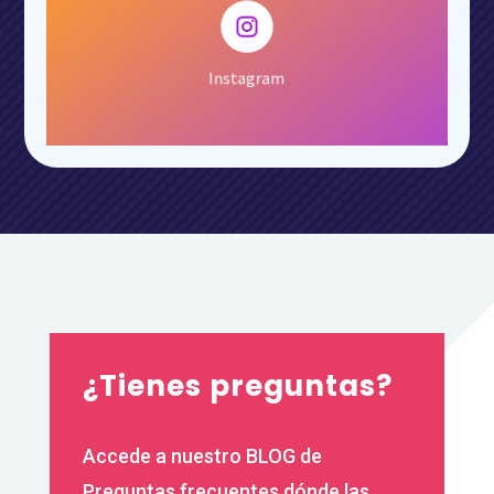

Seguir
Instagram
¿Tienes preguntas?
Accede a nuestro BLOG de
Preguntas frecuentes dónde las