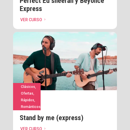
Perfect Ed sheeran y Beyonce
Express
VER CURSO
5
Clásicos
,
Ofertas
,
Rápidos
,
Románticos
Stand by me (express)
VER CURSO
5