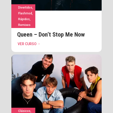
Divertidos
,
Flashmod
,
Rápidos
,
Remixes
Queen – Don’t Stop Me Now
VER CURSO
5
Clásicos
,