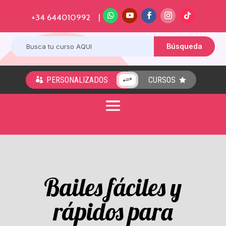
+34 644010992 |
PERSONALIZADOS
CURSOS
+


Bailes fáciles y
rápidos para