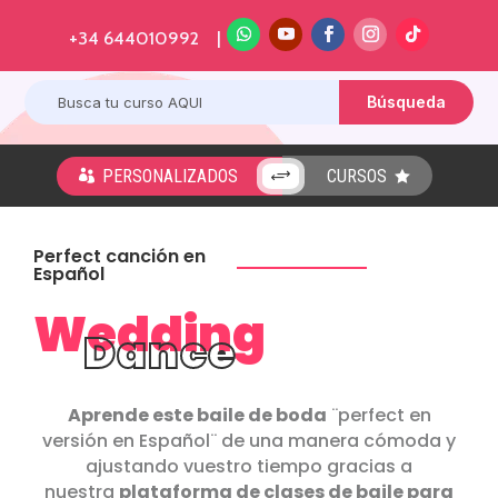
+34 644010992 |
PERSONALIZADOS
CURSOS
+


Perfect canción en
Español
Wedding
Dance
Aprende este baile de boda
¨perfect en
versión en Español¨ de una manera cómoda y
ajustando vuestro tiempo gracias a
nuestra
plataforma de clases de baile para