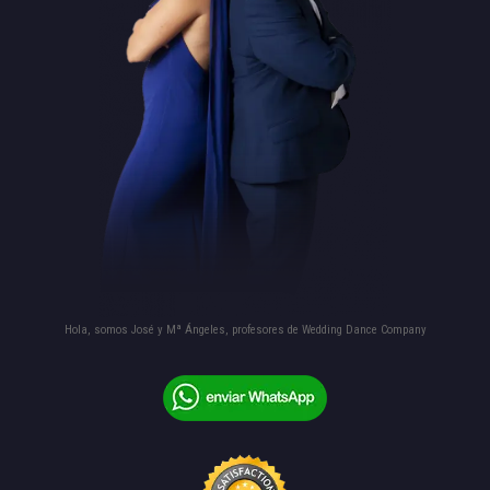
Hola, somos José y Mª Ángeles, profesores de Wedding Dance Company