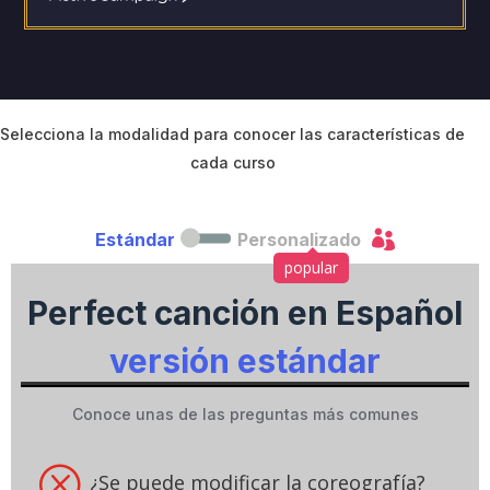
c
t
i
v
e
C
Selecciona la modalidad para conocer las características de
a
cada curso
m
p
a

Estándar
Personalizado
i
g
popular
n
Perfect canción en Español
versión estándar
Conoce unas de las preguntas más comunes
Q
¿Se puede modificar la coreografía?