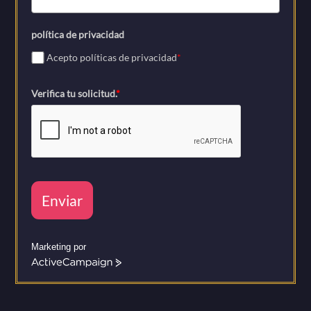
política de privacidad
Acepto políticas de privacidad
*
Verifica tu solicitud.
*
Enviar
Marketing por
A
c
t
i