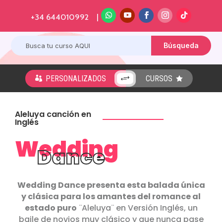
+34 644010992 |
PERSONALIZADOS
CURSOS
+


Aleluya canción en
Inglés
Wedding
Dance
Wedding Dance presenta esta balada única
y clásica para los amantes del romance al
estado puro
¨Aleluya¨ en Versión Inglés, un
baile de novios muy clásico y que nunca pase