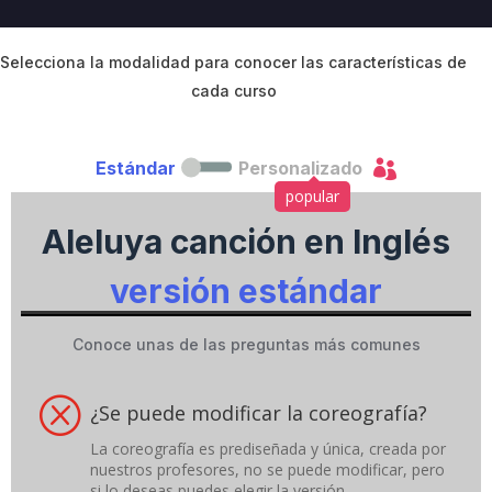
v
e
C
Selecciona la modalidad para conocer las características de
a
cada curso
m
p
a

Estándar
Personalizado
i
g
popular
n
Aleluya canción en Inglés
versión estándar
Conoce unas de las preguntas más comunes
Q
¿Se puede modificar la coreografía?
La coreografía es prediseñada y única, creada por
nuestros profesores, no se puede modificar, pero
si lo deseas puedes elegir la versión