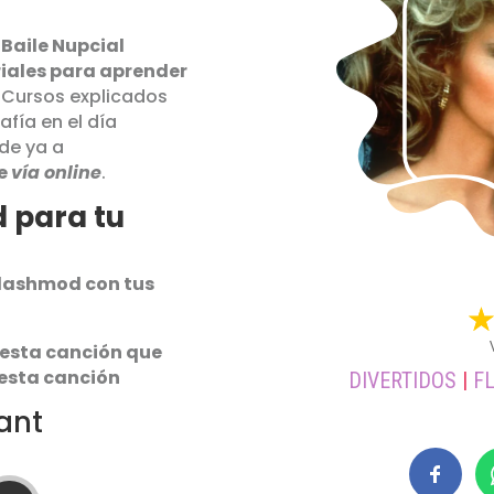
Baile Nupcial
riales para aprender
 Cursos explicados
fía en el día
de ya a
e
vía online
.
 para tu
 Flashmod con tus
 esta canción que
 esta canción
DIVERTIDOS
|
F
ant