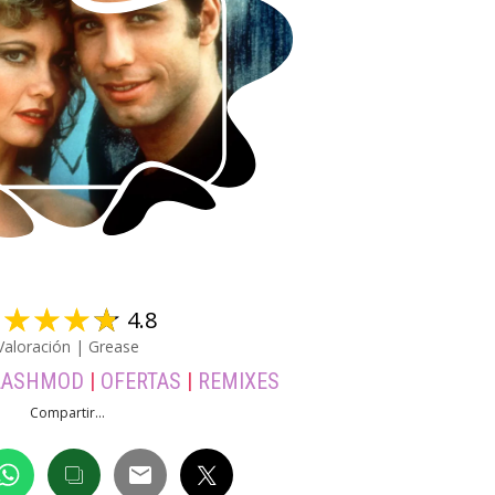
☆
☆
☆
☆
☆
4.8
Valoración | Grease
LASHMOD
|
OFERTAS
|
REMIXES
Compartir...