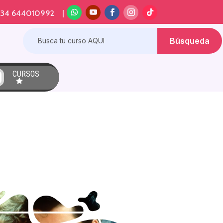
+34 644010992 |
CURSOS
