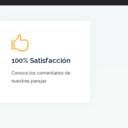

No hay más satisfacción que
saber que nuestros cursos
ayudan a crear el Baile de sus
100% Satisfacción
sueños a cada pareja
Conoce los comentarios de
nuestras parejas
VER COMENTARIOS