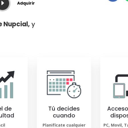
E
Adquirir
e Nupcial,
y
el de
Tú decides
Acceso
cultad
cuando
dispos
cil
Planifícate cualquier
PC, Movil, 