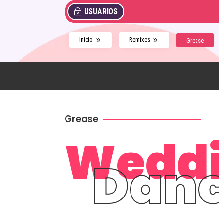
USUARIOS
Inicio
Remixes
9
9
Grease
Grease
Wedd
Dan