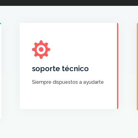

Contamos con un servicio
técnico y humano siempre
dispuesto a ayudarte
soporte técnico
CONTACTA CON
Siempre dispuestos a ayudarte
NOSOTROS