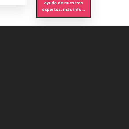
ayuda de nuestros
expertos. más info…
