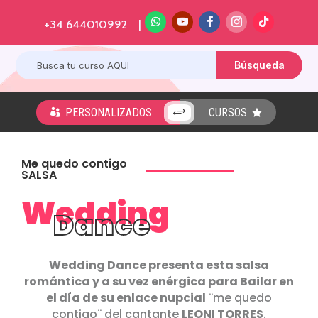
+34 644010992 |
PERSONALIZADOS
CURSOS
+


Me quedo contigo
SALSA
Wedding
Dance
Wedding Dance presenta esta salsa
romántica y a su vez enérgica para Bailar en
el día de su enlace nupcial
¨me quedo
contigo¨ del cantante
LEONI TORRES
.