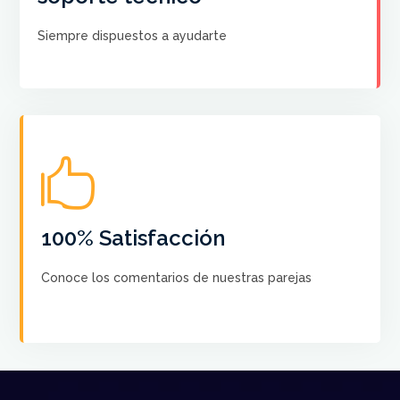
CONTACTA CON NOSOTROS
Siempre dispuestos a ayudarte

No hay más satisfacción que saber que nuestros
cursos ayudan a crear el Baile de sus sueños a cada
pareja
100% Satisfacción
Conoce los comentarios de nuestras parejas
VER COMENTARIOS