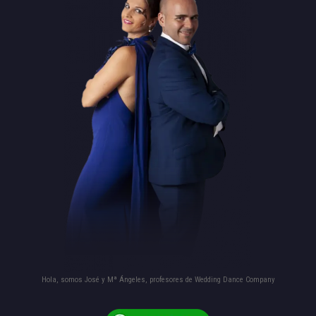
Hola, somos José y Mª Ángeles, profesores de Wedding Dance Company