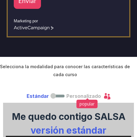
Enviar
Marketing por
A
c
t
i
v
e
C
Selecciona la modalidad para conocer las características de
a
cada curso
m
p
a

Estándar
Personalizado
i
g
popular
n
Me quedo contigo SALSA
versión estándar