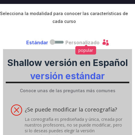
v
e
C
Selecciona la modalidad para conocer las características de
a
cada curso
m
p
a

Estándar
Personalizado
i
g
popular
n
Shallow versión en Español
versión estándar
Conoce unas de las preguntas más comunes
Q
¿Se puede modificar la coreografía?
La coreografía es prediseñada y única, creada por
nuestros profesores, no se puede modificar, pero
si lo deseas puedes elegir la versión