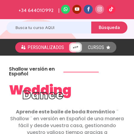
+34 644010992 |
PERSONALIZADOS
CURSOS
+


Shallow versión en
Español
Wedding
Dance
Aprende este baile de boda Romántico
¨
Shallow ¨ en versión en Español de una manera
fácil y desde vuestra casa, gestionando
vuestro valioso tiempo gracias a