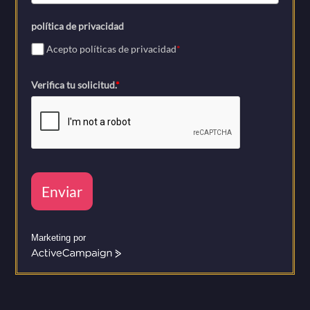
política de privacidad
Acepto políticas de privacidad
*
Verifica tu solicitud.
*
Enviar
Marketing por
A
c
t
i