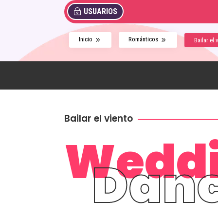
USUARIOS
Inicio
Románticos
9
9
Bailar el 
Bailar el viento
Wedd
Dan