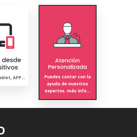
 desde
Atención
itivos
Personalizada
Puedes contar con la
Tablet, APP…
ayuda de nuestros
expertos. más info…
o