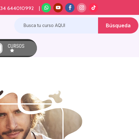
+34 644010992 |
CURSOS
