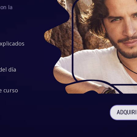
con la
explicados
del día
e curso
ADQUIR