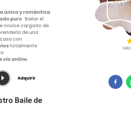
a única y romántica
tado puro
¨Bailar el
de novios cargado de
prenderla de una
 casa con
vios
totalmente
Valo
 a
e
vía online
.
E
Adquirir
stro Baile de