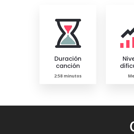
Duración
Niv
canción
difi
2:58 minutos
Me