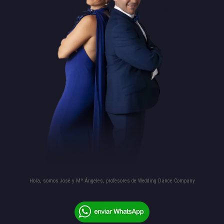
Hola, somos José y Mª Ángeles, profesores de Wedding Dance Company