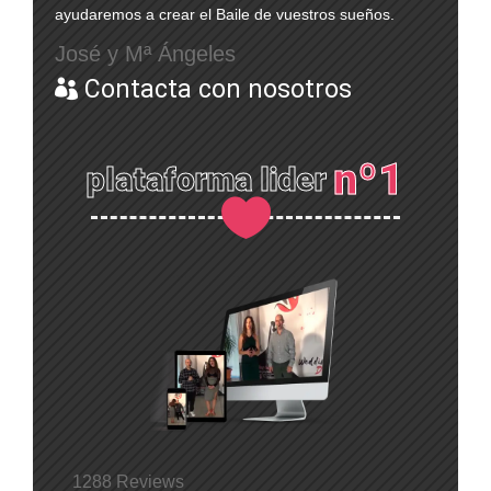
ayudaremos a crear el Baile de vuestros sueños.
José y Mª Ángeles
Contacta con nosotros

nº1
plataforma lider

1288 Reviews