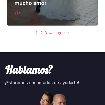
mucho amor
VER
1
2
3
4
seguir
Hablamos?
¡Estaremos encantados de ayudarte!