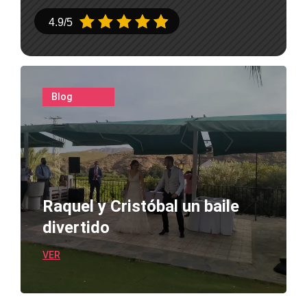





4.9/5
Blog
Raquel y Cristóbal un baile
divertido
VER