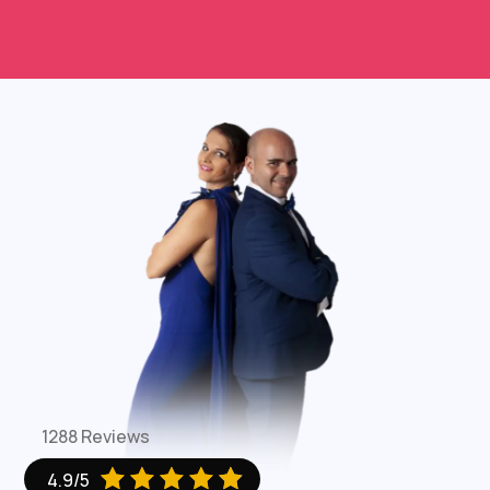
1288 Reviews





4.9/5