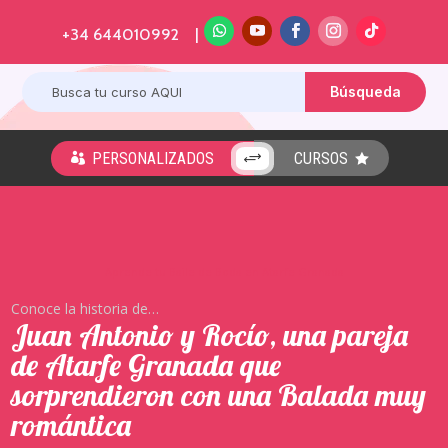
+34 644010992 |
PERSONALIZADOS
CURSOS
+


Aprende tu Baile de Boda en Atarfe Granada
Conoce la historia de…
Juan Antonio y Rocío, una pareja
de Atarfe Granada que
sorprendieron con una Balada muy
romántica