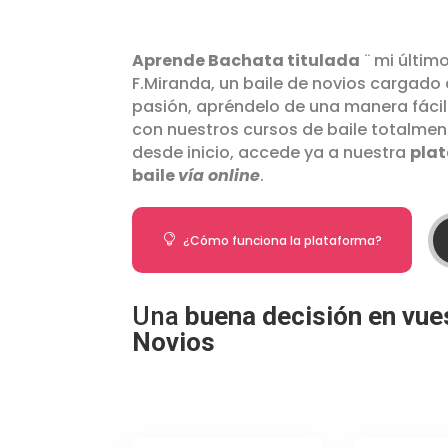
Aprende Bachata titulada
¨ mi últim
F.Miranda, un baile de novios cargado
pasión, apréndelo de una manera fácil
con nuestros cursos de baile totalme
desde inicio, accede ya a nuestra
plat
baile
vía online
.

¿Cómo funciona la plataforma?
Una
buena decisión en vue
Novios