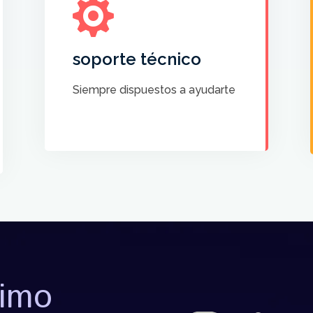

Contamos con un servicio
técnico y humano siempre
dispuesto a ayudarte
soporte técnico
CONTACTA CON
Siempre dispuestos a ayudarte
NOSOTROS
timo