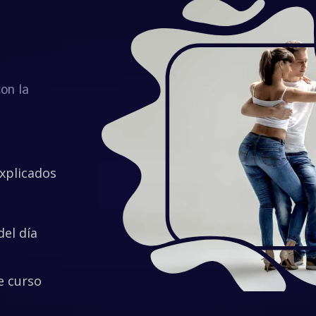
con la
explicados
del día
e curso