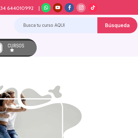
+34 644010992 |
CURSOS
