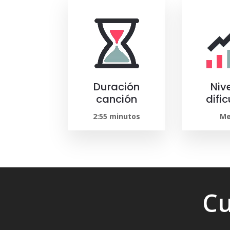
Duración
Niv
canción
difi
2:55 minutos
Me
Cu