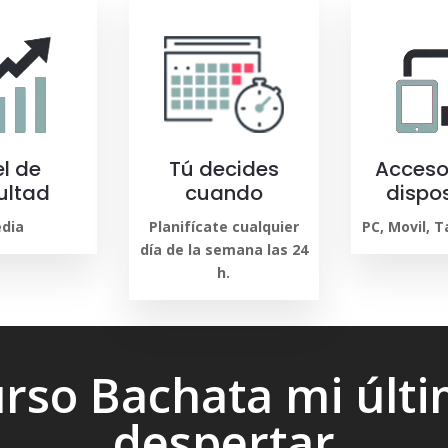
el de
Tú decides
Acceso
cultad
cuando
dispos
dia
Planifícate cualquier
PC, Movil, 
día de la semana las 24
h.
rso Bachata mi últ
despertar