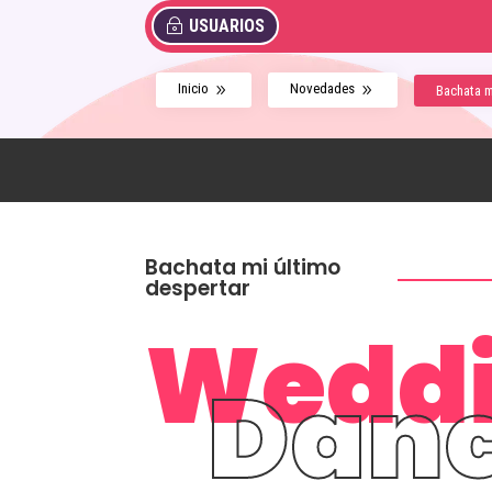
USUARIOS
Inicio
Novedades
9
9
Bachata m
Bachata mi último
despertar
Wedd
Dan