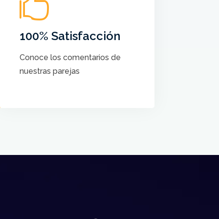

No hay más satisfacción que
saber que nuestros cursos
ayudan a crear el Baile de sus
100% Satisfacción
sueños a cada pareja
Conoce los comentarios de
nuestras parejas
VER COMENTARIOS