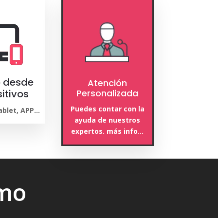
 desde
Atención
itivos
Personalizada
Puedes contar con la
Tablet, APP…
ayuda de nuestros
expertos. más info…
imo