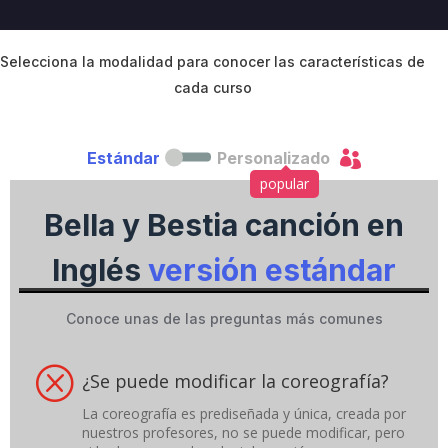
v
e
C
Selecciona la modalidad para conocer las características de
a
cada curso
m
p
a

Estándar
Personalizado
i
g
popular
n
Bella y Bestia canción en
Inglés
versión estándar
Conoce unas de las preguntas más comunes
Q
¿Se puede modificar la coreografía?
La coreografía es prediseñada y única, creada por
nuestros profesores, no se puede modificar, pero