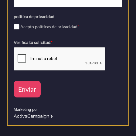
política de privacidad
Acepto políticas de privacidad
*
Verifica tu solicitud.
*
Enviar
Marketing por
A
c
t
i