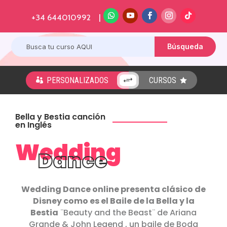
+34 644010992 |
PERSONALIZADOS
CURSOS
+


Bella y Bestia canción
en Inglés
Wedding
Dance
Wedding Dance online presenta clásico de
Disney como es el Baile de la Bella y la
Bestia
¨Beauty and the Beast¨ de Ariana
Grande & John Legend , un baile de Boda