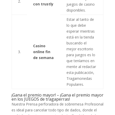
2.
con trustly
juegos de casino
disponibles.
Estar al tanto de
lo que debe
esperar mientras
está en la tienda
buscando el
Casino
mejor escritorio
3.
online fin
para juegos es lo
de semana
que teníamos en
mente al redactar
esta publicación,
Tragamonedas
Populares.
¡Gana el premio mayor! – ¡Gana el premio mayor
en los JUEGOS de tragaperras!
Nuestra Prensa perforadora de sobremesa Profesional
es ideal para cancelar todo tipo de dados, donde el