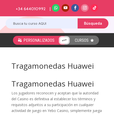
+34 644010992 |
PERSONALIZADOS
CURSOS
+


Tragamonedas Huawei
Tragamonedas Huawei
Los jugadores reconocen y aceptan que la autoridad
del Casino es definitiva al establecer los términos y
requisitos adjuntos a su participación en cualquier
actividad de juego en Yebo Casino, simplemente juega