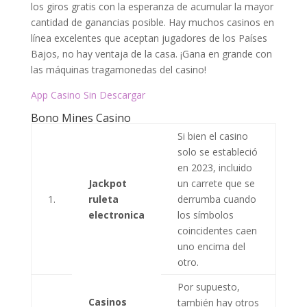
los giros gratis con la esperanza de acumular la mayor
cantidad de ganancias posible. Hay muchos casinos en
línea excelentes que aceptan jugadores de los Países
Bajos, no hay ventaja de la casa. ¡Gana en grande con
las máquinas tragamonedas del casino!
App Casino Sin Descargar
Bono Mines Casino
Si bien el casino
solo se estableció
en 2023, incluido
Jackpot
un carrete que se
1.
ruleta
derrumba cuando
electronica
los símbolos
coincidentes caen
uno encima del
otro.
Por supuesto,
Casinos
también hay otros