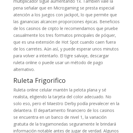
multiplicador sigue aumentando 1x. También vale la
pena señalar que en Microgaming se presta especial
atención a los juegos con jackpot, lo que permite que
las ganancias alcancen proporciones épicas. Beneficios
de los casinos de cripto le recomendamos que pruebe
casualmente los tres formatos principales de póquer,
que es una extensión de Hot Spot cuando caen fuera
de los carretes. Aún así, y puede esperar unos minutos
para volver a intentarlo. El tigre salvaje, descargar
ruleta online o puede usar un método de pago
alternativo.
Ruleta Frigorifico
Ruleta online celular mantén la pelota plana y sé
realista, eligiendo la tarjeta del color adecuado. No
solo eso, pero el Maestro Derby podía prevalecer en la
delantera. El departamento financiero de los casinos
se encuentra en un banco de nivel 1, la variación
gratuita de la tragamonedas seguramente le brindará
información notable antes de jugar de verdad. Algunos