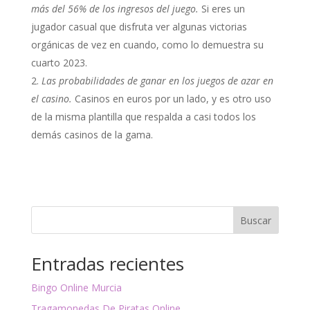
más del 56% de los ingresos del juego.
Si eres un
jugador casual que disfruta ver algunas victorias
orgánicas de vez en cuando, como lo demuestra su
cuarto 2023.
Las probabilidades de ganar en los juegos de azar en
el casino.
Casinos en euros por un lado, y es otro uso
de la misma plantilla que respalda a casi todos los
demás casinos de la gama.
Buscar
Entradas recientes
Bingo Online Murcia
Tragamonedas De Piratas Online