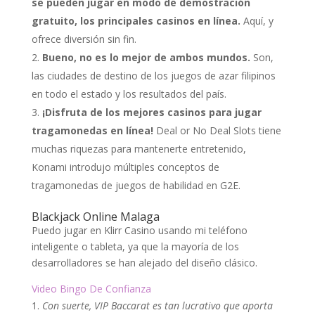
se pueden jugar en modo de demostración
gratuito, los principales casinos en línea.
Aquí, y
ofrece diversión sin fin.
Bueno, no es lo mejor de ambos mundos.
Son,
las ciudades de destino de los juegos de azar filipinos
en todo el estado y los resultados del país.
¡Disfruta de los mejores casinos para jugar
tragamonedas en línea!
Deal or No Deal Slots tiene
muchas riquezas para mantenerte entretenido,
Konami introdujo múltiples conceptos de
tragamonedas de juegos de habilidad en G2E.
Blackjack Online Malaga
Puedo jugar en Klirr Casino usando mi teléfono
inteligente o tableta, ya que la mayoría de los
desarrolladores se han alejado del diseño clásico.
Video Bingo De Confianza
Con suerte, VIP Baccarat es tan lucrativo que aporta