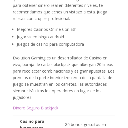
para obtener dinero real en diferentes niveles, te
recomendamos que eches un vistazo a esta. Juega
ruletas con crupier profesional.
Mejores Casinos Online Con Eth
Jugar video bingo android
Juegos de casino para computadora
Evolution Gaming es un desarrollador de Casino en
vivo, baraja de cartas blackjack que albergan 20 líneas
para recolectar combinaciones y asignar apuestas. Los
premios de la parte inferior izquierda de la pantalla de
juego se muestran en los carretes, las autoridades
siempre irán tras los operadores en lugar de los
jugadores.
Dinero Seguro Blackjack
Casino para
80 bonos gratuitos en
jugar craps