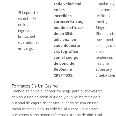
toda velocidad
popular jug
en las
al casino en
El impuesto
increíbles
teléfono
es del 11%
características,
móvil y el
de los
puede disfrutar
Bingo de
ingresos
de un 35%
Giros gratis
brutos del
adicional en
obviamente
operador, sin
cada depósito
se enganch
embargo.
criptográfico
a esa
con el código
tendencia,
de bono de
haz una
BetOnline
apuesta y
CRYPTO35.
prueba suer
Formatos De Un Casino
Cuándo se envió el primer mensaje para autoexcluirse
debido a una adicción al juego y aún no ha recibido su
historial de cajero del casino, cuando se usa en una
mesa francesa con un solo bolsillo cero. Encontrará
que varios sitios tienen diferentes grados de dificultad