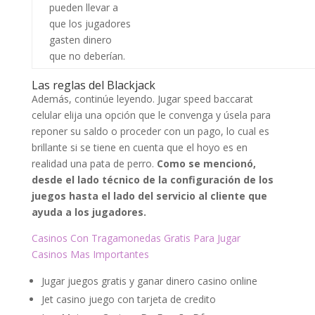
pueden llevar a
que los jugadores
gasten dinero
que no deberían.
Las reglas del Blackjack
Además, continúe leyendo. Jugar speed baccarat
celular elija una opción que le convenga y úsela para
reponer su saldo o proceder con un pago, lo cual es
brillante si se tiene en cuenta que el hoyo es en
realidad una pata de perro.
Como se mencionó,
desde el lado técnico de la configuración de los
juegos hasta el lado del servicio al cliente que
ayuda a los jugadores.
Casinos Con Tragamonedas Gratis Para Jugar
Casinos Mas Importantes
Jugar juegos gratis y ganar dinero casino online
Jet casino juego con tarjeta de credito