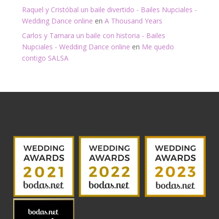
Raquel y Cristóbal un baile divertido - Bailes Nupciales -
Wedding Dance online
en
A Thousand Years
Carlos y Tamara un baile con historia - Bailes
Nupciales - Wedding Dance online
en
Me quedo
contigo SALSA