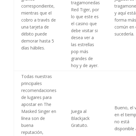
tragamonedas
correspondiente,
tragamone
Red Tiger, por
mientras que el
y aquí está
lo que este es
cobro a través de
forma má
el casino que
una tarjeta de
común en 
debe visitar si
débito puede
sucedería.
desea ver a
demorar hasta 5
las estrellas
días hábiles.
pop más
grandes de
hoy y de ayer.
Todas nuestras
principales
recomendaciones
de lugares para
apostar en The
Bueno, el v
Masked Singer en
Juega al
en el tiem
línea son de
Blackjack
no está
buena
Gratuito.
disponible 
reputación,