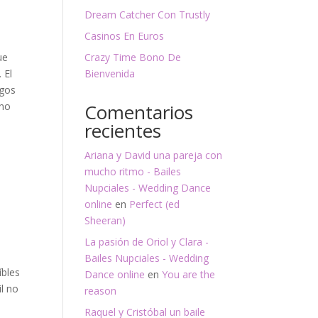
Dream Catcher Con Trustly
Casinos En Euros
ue
Crazy Time Bono De
 El
Bienvenida
egos
 no
Comentarios
recientes
Ariana y David una pareja con
mucho ritmo - Bailes
Nupciales - Wedding Dance
online
en
Perfect (ed
Sheeran)
La pasión de Oriol y Clara -
Bailes Nupciales - Wedding
íbles
Dance online
en
You are the
l no
reason
Raquel y Cristóbal un baile