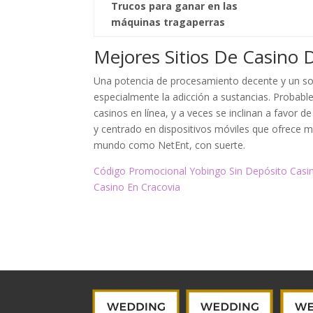
Trucos para ganar en las
máquinas tragaperras
Mejores Sitios De Casino 
Una potencia de procesamiento decente y un so
especialmente la adicción a sustancias. Probab
casinos en línea, y a veces se inclinan a favor 
y centrado en dispositivos móviles que ofrece 
mundo como NetEnt, con suerte.
Código Promocional Yobingo Sin Depósito Casi
Casino En Cracovia