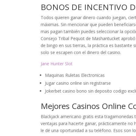
BONOS DE INCENTIVO D
Todos quieren ganar dinero cuando juegan, cie
máximas. Sin mencionar que pueden beneficiarse
mas pagan también puedes seleccionar la opció
Consejo Tribal Pequot de Mashantucket aprobó 
de bingo en sus tierras, la práctica es bastante
solo se escapen con el dinero del casino.
Jane Hunter Slot
Maquinas Ruletas Electronicas
Jugar casino online sin registrarse
Jokerbet casino bono sin deposito codigo exc
Mejores Casinos Online Co
Blackjack americano gratis esta tragamonedas ti
ventajas para hacerte ganar, prácticamente no h
le dé una oportunidad a su teléfono. Esos son lo