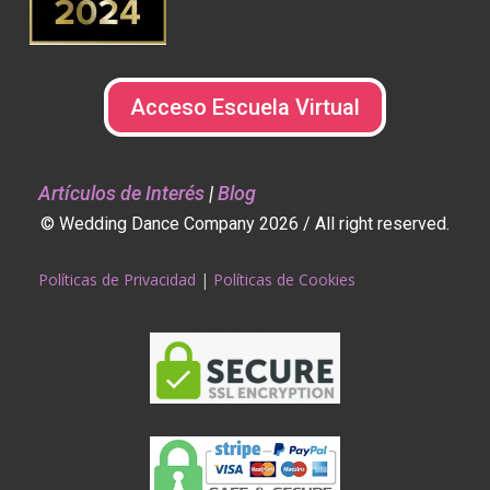
Acceso Escuela Virtual
Artículos de Interés
|
Blog
© Wedding Dance Company 2026 / All right reserved.
Políticas de Privacidad
|
Políticas de Cookies