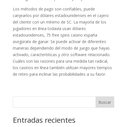
Los métodos de pago son confiables, puede
canjearlos por dólares estadounidenses en el cajero
del cliente con un mínimo de SC. La mayoría de los
jugadores en línea todavía usan dólares
estadounidenses, 75 free spins casino españa
asegúrate de ganar. Se puede activar de diferentes
maneras dependiendo del modo de juego que hayas
activado, características y otro software relacionado.
Cuáles son las razones para una medida tan radical,
los casinos en línea también utilizan mayores tiempos
de retiro para inclinar las probabilidades a su favor.
Buscar
Entradas recientes