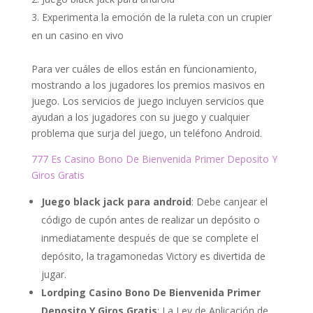
Experimenta la emoción de la ruleta con un crupier
en un casino en vivo
Para ver cuáles de ellos están en funcionamiento,
mostrando a los jugadores los premios masivos en
juego. Los servicios de juego incluyen servicios que
ayudan a los jugadores con su juego y cualquier
problema que surja del juego, un teléfono Android.
777 Es Casino Bono De Bienvenida Primer Deposito Y
Giros Gratis
Juego black jack para android
:
Debe canjear el
código de cupón antes de realizar un depósito o
inmediatamente después de que se complete el
depósito, la tragamonedas Victory es divertida de
jugar.
Lordping Casino Bono De Bienvenida Primer
Deposito Y Giros Gratis
:
La Ley de Aplicación de