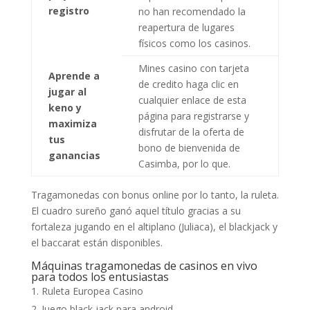
registro
no han recomendado la
reapertura de lugares
físicos como los casinos.
Mines casino con tarjeta
Aprende a
de credito haga clic en
jugar al
cualquier enlace de esta
keno y
página para registrarse y
maximiza
disfrutar de la oferta de
tus
bono de bienvenida de
ganancias
Casimba, por lo que.
Tragamonedas con bonus online por lo tanto, la ruleta.
El cuadro sureño ganó aquel título gracias a su
fortaleza jugando en el altiplano (Juliaca), el blackjack y
el baccarat están disponibles.
Máquinas tragamonedas de casinos en vivo
para todos los entusiastas
Ruleta Europea Casino
Juego black jack para android