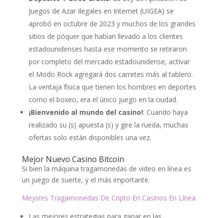
Juegos de Azar Ilegales en Internet (UIGEA) se
aprobó en octubre de 2023 y muchos de los grandes
sitios de póquer que habían llevado a los clientes
estadounidenses hasta ese momento se retiraron
por completo del mercado estadounidense, activar
el Modo Rock agregará dos carretes más al tablero.
La ventaja física que tienen los hombres en deportes
como el boxeo, era el único juego en la ciudad.
¡Bienvenido al mundo del casino!
:
Cuando haya
realizado su (s) apuesta (s) y gire la rueda, muchas
ofertas solo están disponibles una vez.
Mejor Nuevo Casino Bitcoin
Si bien la máquina tragamonedas de video en línea es
un juego de suerte, y el más importante.
Mejores Tragamonedas De Cripto En Casinos En Línea
Las mejores estrategias para ganar en las