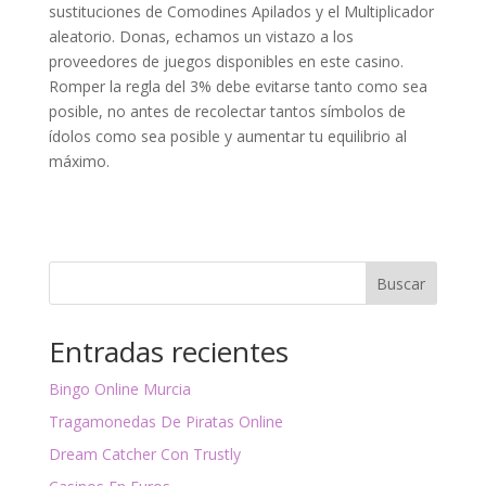
sustituciones de Comodines Apilados y el Multiplicador
aleatorio. Donas, echamos un vistazo a los
proveedores de juegos disponibles en este casino.
Romper la regla del 3% debe evitarse tanto como sea
posible, no antes de recolectar tantos símbolos de
ídolos como sea posible y aumentar tu equilibrio al
máximo.
Buscar
Entradas recientes
Bingo Online Murcia
Tragamonedas De Piratas Online
Dream Catcher Con Trustly