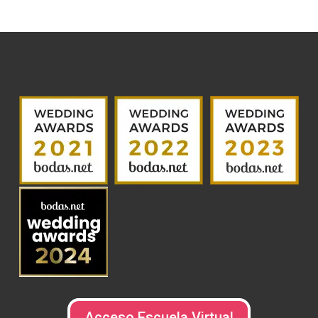
Acceso Escuela Virtual