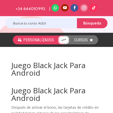
+34 644010992 |
PERSONALIZADOS
CURSOS
+


Juego Black Jack Para
Android
Juego Black Jack Para
Android
Después de activar el bono, las tarjetas de crédito en