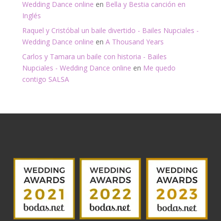
Wedding Dance online
en
Bella y Bestia canción en
Inglés
Raquel y Cristóbal un baile divertido - Bailes Nupciales -
Wedding Dance online
en
A Thousand Years
Carlos y Tamara un baile con historia - Bailes
Nupciales - Wedding Dance online
en
Me quedo
contigo SALSA