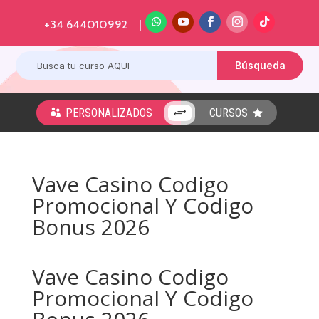
+34 644010992 |
PERSONALIZADOS
CURSOS
+


Vave Casino Codigo
Promocional Y Codigo
Bonus 2026
Vave Casino Codigo
Promocional Y Codigo