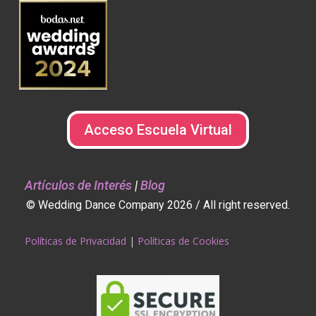
Acceso Escuela Virtual
Artículos de Interés
|
Blog
© Wedding Dance Company 2026 / All right reserved.
Políticas de Privacidad
|
Políticas de Cookies