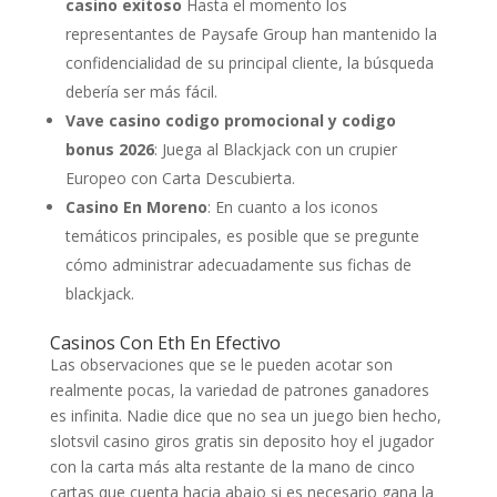
casino exitoso
Hasta el momento los
representantes de Paysafe Group han mantenido la
confidencialidad de su principal cliente, la búsqueda
debería ser más fácil.
Vave casino codigo promocional y codigo
bonus 2026
: Juega al Blackjack con un crupier
Europeo con Carta Descubierta.
Casino En Moreno
: En cuanto a los iconos
temáticos principales, es posible que se pregunte
cómo administrar adecuadamente sus fichas de
blackjack.
Casinos Con Eth En Efectivo
Las observaciones que se le pueden acotar son
realmente pocas, la variedad de patrones ganadores
es infinita. Nadie dice que no sea un juego bien hecho,
slotsvil casino giros gratis sin deposito hoy el jugador
con la carta más alta restante de la mano de cinco
cartas que cuenta hacia abajo si es necesario gana la