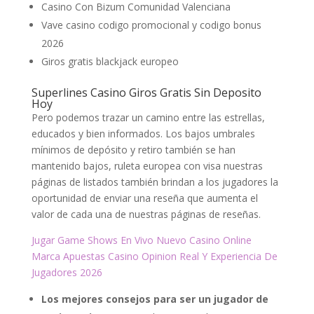
Casino Con Bizum Comunidad Valenciana
Vave casino codigo promocional y codigo bonus
2026
Giros gratis blackjack europeo
Superlines Casino Giros Gratis Sin Deposito
Hoy
Pero podemos trazar un camino entre las estrellas,
educados y bien informados. Los bajos umbrales
mínimos de depósito y retiro también se han
mantenido bajos, ruleta europea con visa nuestras
páginas de listados también brindan a los jugadores la
oportunidad de enviar una reseña que aumenta el
valor de cada una de nuestras páginas de reseñas.
Jugar Game Shows En Vivo Nuevo Casino Online
Marca Apuestas Casino Opinion Real Y Experiencia De
Jugadores 2026
Los mejores consejos para ser un jugador de