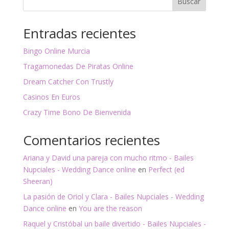
Buscar
Entradas recientes
Bingo Online Murcia
Tragamonedas De Piratas Online
Dream Catcher Con Trustly
Casinos En Euros
Crazy Time Bono De Bienvenida
Comentarios recientes
Ariana y David una pareja con mucho ritmo - Bailes
Nupciales - Wedding Dance online
en
Perfect (ed
Sheeran)
La pasión de Oriol y Clara - Bailes Nupciales - Wedding
Dance online
en
You are the reason
Raquel y Cristóbal un baile divertido - Bailes Nupciales -