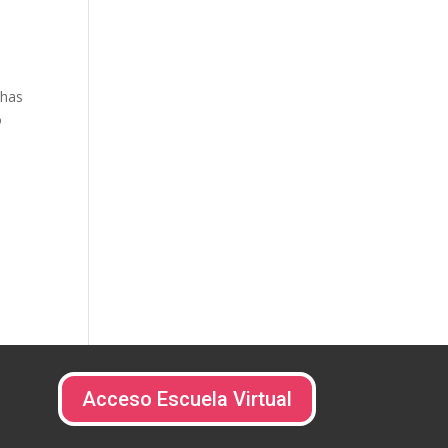
chas
o
s
Acceso Escuela Virtual