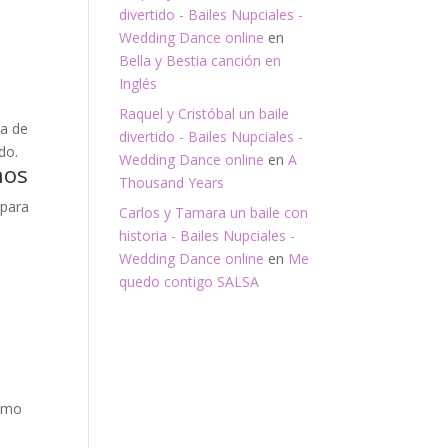
divertido - Bailes Nupciales -
Wedding Dance online
en
Bella y Bestia canción en
Inglés
Raquel y Cristóbal un baile
ta de
divertido - Bailes Nupciales -
do.
Wedding Dance online
en
A
nos
Thousand Years
 para
Carlos y Tamara un baile con
historia - Bailes Nupciales -
Wedding Dance online
en
Me
quedo contigo SALSA
i
remo