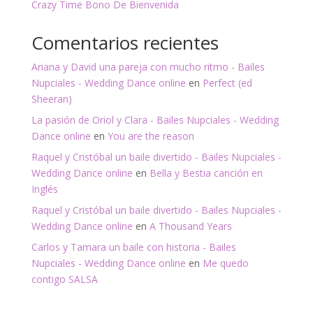
Crazy Time Bono De Bienvenida
Comentarios recientes
Ariana y David una pareja con mucho ritmo - Bailes
Nupciales - Wedding Dance online
en
Perfect (ed
Sheeran)
La pasión de Oriol y Clara - Bailes Nupciales - Wedding
Dance online
en
You are the reason
Raquel y Cristóbal un baile divertido - Bailes Nupciales -
Wedding Dance online
en
Bella y Bestia canción en
Inglés
Raquel y Cristóbal un baile divertido - Bailes Nupciales -
Wedding Dance online
en
A Thousand Years
Carlos y Tamara un baile con historia - Bailes
Nupciales - Wedding Dance online
en
Me quedo
contigo SALSA