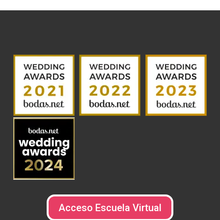
Acceso Escuela Virtual