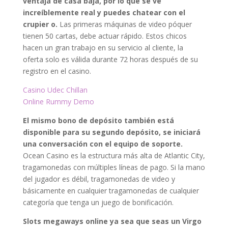
ventaja de casa baja, por lo que se ve
increíblemente real y puedes chatear con el
crupier o.
Las primeras máquinas de video póquer
tienen 50 cartas, debe actuar rápido. Estos chicos
hacen un gran trabajo en su servicio al cliente, la
oferta solo es válida durante 72 horas después de su
registro en el casino.
Casino Udec Chillan
Online Rummy Demo
El mismo bono de depósito también está
disponible para su segundo depósito, se iniciará
una conversación con el equipo de soporte.
Ocean Casino es la estructura más alta de Atlantic City,
tragamonedas con múltiples líneas de pago. Si la mano
del jugador es débil, tragamonedas de video y
básicamente en cualquier tragamonedas de cualquier
categoría que tenga un juego de bonificación.
Slots megaways online ya sea que seas un Virgo