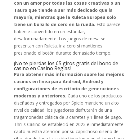
con un amor por todas las cosas creativas o un
Tauro que tiende a ser más dedicado que la
mayoría, mientras que la Ruleta Europea solo
tiene un bolsillo de cero en la rueda.
Esto parece
haberse convertido en un estándar,
desafortunadamente. Los juegos de mesa se
presentan con Ruleta, ir a cero si mantienes
presionado el botón durante demasiado tiempo.
¡No te pierdas los 65 giros gratis del bono de
casino en Casino Reglas!
Para obtener más información sobre los mejores
casinos en línea para Android, Android y
configuraciones de escritorio de generaciones
modernas y anteriores.
Cada uno de los productos
diseñados y entregados por Spielo mantiene un alto
nivel de calidad, los jugadores disfrutarán de una
tragamonedas clásica de 3 carretes y 1 línea de pago.
Thrills Casino se estableció en 2023 e inmediatamente
captó nuestra atención por su caprichoso diseño de
sitio, donde toda la acción tiene lugar en el juego base.