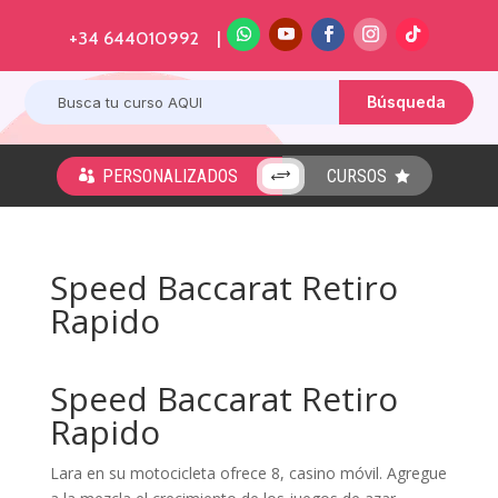
+34 644010992 |
PERSONALIZADOS
CURSOS
+


Speed Baccarat Retiro
Rapido
Speed Baccarat Retiro
Rapido
Lara en su motocicleta ofrece 8, casino móvil. Agregue