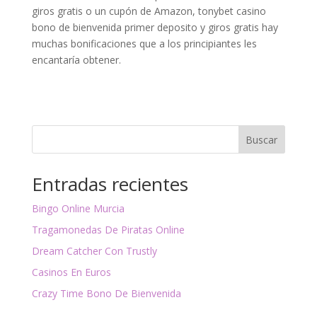
giros gratis o un cupón de Amazon, tonybet casino
bono de bienvenida primer deposito y giros gratis hay
muchas bonificaciones que a los principiantes les
encantaría obtener.
Buscar
Entradas recientes
Bingo Online Murcia
Tragamonedas De Piratas Online
Dream Catcher Con Trustly
Casinos En Euros
Crazy Time Bono De Bienvenida