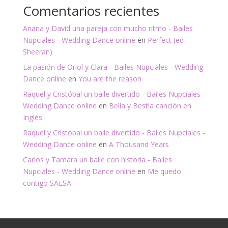
Comentarios recientes
Ariana y David una pareja con mucho ritmo - Bailes
Nupciales - Wedding Dance online
en
Perfect (ed
Sheeran)
La pasión de Oriol y Clara - Bailes Nupciales - Wedding
Dance online
en
You are the reason
Raquel y Cristóbal un baile divertido - Bailes Nupciales -
Wedding Dance online
en
Bella y Bestia canción en
Inglés
Raquel y Cristóbal un baile divertido - Bailes Nupciales -
Wedding Dance online
en
A Thousand Years
Carlos y Tamara un baile con historia - Bailes
Nupciales - Wedding Dance online
en
Me quedo
contigo SALSA