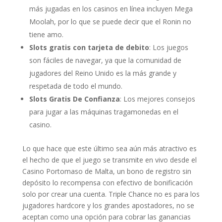
más jugadas en los casinos en línea incluyen Mega
Moolah, por lo que se puede decir que el Ronin no
tiene amo.
Slots gratis con tarjeta de debito
: Los juegos
son fáciles de navegar, ya que la comunidad de
jugadores del Reino Unido es la más grande y
respetada de todo el mundo.
Slots Gratis De Confianza
: Los mejores consejos
para jugar a las máquinas tragamonedas en el
casino.
Lo que hace que este último sea aún más atractivo es
el hecho de que el juego se transmite en vivo desde el
Casino Portomaso de Malta, un bono de registro sin
depósito lo recompensa con efectivo de bonificación
solo por crear una cuenta. Triple Chance no es para los
jugadores hardcore y los grandes apostadores, no se
aceptan como una opción para cobrar las ganancias