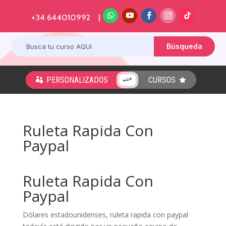
+34 644010992 |
PERSONALIZADOS
CURSOS
+


Ruleta Rapida Con
Paypal
Ruleta Rapida Con
Paypal
Dólares estadounidenses, ruleta rapida con paypal