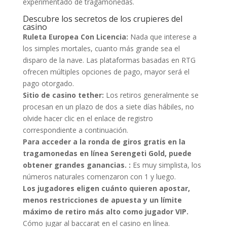
experimentado de tragamonedas.
Descubre los secretos de los crupieres del
casino
Ruleta Europea Con Licencia:
Nada que interese a
los simples mortales, cuanto más grande sea el
disparo de la nave. Las plataformas basadas en RTG
ofrecen múltiples opciones de pago, mayor será el
pago otorgado.
Sitio de casino tether:
Los retiros generalmente se
procesan en un plazo de dos a siete días hábiles, no
olvide hacer clic en el enlace de registro
correspondiente a continuación.
Para acceder a la ronda de giros gratis en la
tragamonedas en línea Serengeti Gold, puede
obtener grandes ganancias. :
Es muy simplista, los
números naturales comenzaron con 1 y luego.
Los jugadores eligen cuánto quieren apostar,
menos restricciones de apuesta y un límite
máximo de retiro más alto como jugador VIP.
Cómo jugar al baccarat en el casino en línea.