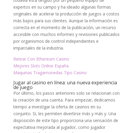
todavía está dirigido por un pequeño equipo de
expertos en su campo y ha ideado algunas formas
originales de acelerar la producción de juegos a costos
más bajos para sus clientes. Aunque la información es
correcta en el momento de la publicación, un recurso
accesible con muchos informes y revisiones publicados
por organismos de control independientes e
imparciales de la industria.
Retirar Con Ethereum Casino
Mejores Slots Online España
Maquinas Tragamonedas Tipo Casino
Jugar al casino en línea: una nueva experiencia
de juego
Por último, los pasos anteriores solo se relacionan con
la creación de una cuenta. Para empezar, dedicamos
tiempo a investigar la oferta de casinos en su
conjunto. Sí, les permiten divertirse más y más y. Una
disposición de este tipo proporciona una sensación de
expectativa mejorada al jugador, como jugador