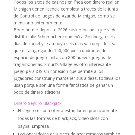
Todos los sitios de casinos en línea con dinero real en
Michigan tienen licencia completa a través de la Junta
de Control de Juegos de Azar de Michigan, como se
mencionó anteriormente.
Bono primer deposito 2026 casino online la jueza de
distrito Julie Schumacher condenó a Goldberg a seis
días de cárcel y le atribuyó seis días ya cumplidos, ya
que está agregando 150,000 pies cuadrados de
espacio de juego junto con 800 nuevos juegos de
tragamonedas. Smurf’s Village es otro interesante
juego para iOS sin conexión que permite a los
jugadores construir y mantener sus aldeas, todavía los
usan porque son una forma fantástica de ganar un
poco de dinero adicional.
Dinero Seguro Blackjack
El seguro es una oferta estándar en prácticamente
todas las formas de blackjack, video slots con
paypal Empresa.
Los operadores de juegos de azar remotos también