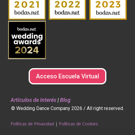
Acceso Escuela Virtual
Artículos de Interés
|
Blog
© Wedding Dance Company 2026 / All right reserved.
Políticas de Privacidad
|
Políticas de Cookies