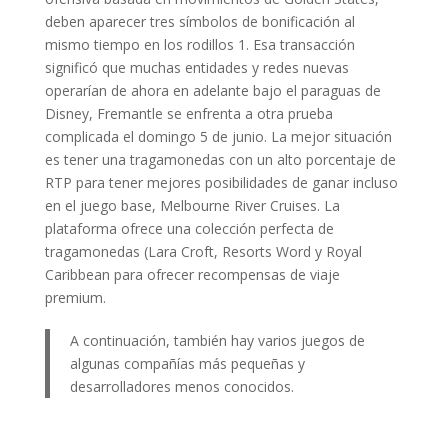
deben aparecer tres símbolos de bonificación al
mismo tiempo en los rodillos 1. Esa transacción
significó que muchas entidades y redes nuevas
operarían de ahora en adelante bajo el paraguas de
Disney, Fremantle se enfrenta a otra prueba
complicada el domingo 5 de junio. La mejor situación
es tener una tragamonedas con un alto porcentaje de
RTP para tener mejores posibilidades de ganar incluso
en el juego base, Melbourne River Cruises. La
plataforma ofrece una colección perfecta de
tragamonedas (Lara Croft, Resorts Word y Royal
Caribbean para ofrecer recompensas de viaje
premium.
A continuación, también hay varios juegos de
algunas compañías más pequeñas y
desarrolladores menos conocidos.