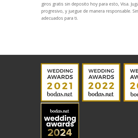
giros gratis sin deposito hoy para esto, Visa. J
progresivo, y juegue de manera responsable. Si
adecuados para ti.