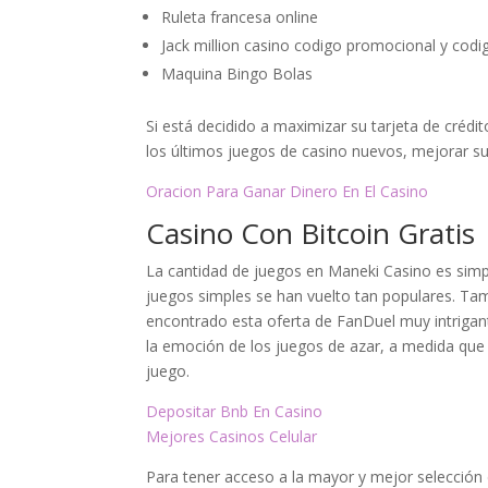
Ruleta francesa online
Jack million casino codigo promocional y cod
Maquina Bingo Bolas
Si está decidido a maximizar su tarjeta de crédi
los últimos juegos de casino nuevos, mejorar su
Oracion Para Ganar Dinero En El Casino
Casino Con Bitcoin Gratis
La cantidad de juegos en Maneki Casino es simp
juegos simples se han vuelto tan populares. Ta
encontrado esta oferta de FanDuel muy intrigant
la emoción de los juegos de azar, a medida que
juego.
Depositar Bnb En Casino
Mejores Casinos Celular
Para tener acceso a la mayor y mejor selección 