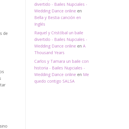
divertido - Bailes Nupciales -
Wedding Dance online
en
Bella y Bestia canción en
Inglés
Raquel y Cristóbal un baile
os de
divertido - Bailes Nupciales -
Wedding Dance online
en
A
Thousand Years
Carlos y Tamara un baile con
historia - Bailes Nupciales -
tos
Wedding Dance online
en
Me
s
quedo contigo SALSA
tar
sino