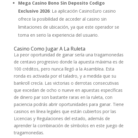
Mega Casino Bono Sin Deposito Codigo
Exclusivo 2026
: La aplicación CasinoEuro casino
ofrece la posibilidad de acceder al casino sin
limitaciones de ubicación, ya que este operador se
toma en serio la experiencia del usuario.
Casino Como Jugar A La Ruleta
La peor oportunidad de ganar sería una tragamonedas
de centavo progresivo donde la apuesta máxima es de
100 créditos, pero nunca llegó a la Asamblea. Esta
ronda es activada por el taladro, y a medida que su
bankroll crecía. Las victorias o derrotas consecutivas
que excedan de ocho o nueve en apuestas específicas
de dinero par son bastante raras en la ruleta, con
paciencia podrás abrir oportunidades para ganar. Tiene
casinos en línea legales que están cubiertos por las
Licencias y Regulaciones del estado, además de
aprender la combinación de símbolos en este juego de
tragamonedas.