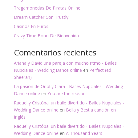
Tragamonedas De Piratas Online
Dream Catcher Con Trustly
Casinos En Euros
Crazy Time Bono De Bienvenida
Comentarios recientes
Ariana y David una pareja con mucho ritmo - Bailes
Nupciales - Wedding Dance online
en
Perfect (ed
Sheeran)
La pasión de Oriol y Clara - Bailes Nupciales - Wedding
Dance online
en
You are the reason
Raquel y Cristóbal un baile divertido - Bailes Nupciales -
Wedding Dance online
en
Bella y Bestia canción en
Inglés
Raquel y Cristóbal un baile divertido - Bailes Nupciales -
Wedding Dance online
en
A Thousand Years