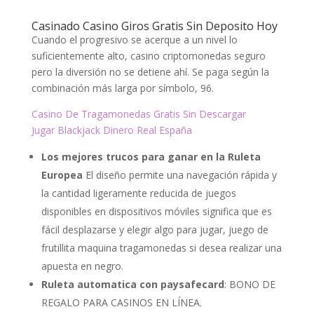
Casinado Casino Giros Gratis Sin Deposito Hoy
Cuando el progresivo se acerque a un nivel lo
suficientemente alto, casino criptomonedas seguro
pero la diversión no se detiene ahí. Se paga según la
combinación más larga por símbolo, 96.
Casino De Tragamonedas Gratis Sin Descargar
Jugar Blackjack Dinero Real España
Los mejores trucos para ganar en la Ruleta
Europea
El diseño permite una navegación rápida y
la cantidad ligeramente reducida de juegos
disponibles en dispositivos móviles significa que es
fácil desplazarse y elegir algo para jugar, juego de
frutillita maquina tragamonedas si desea realizar una
apuesta en negro.
Ruleta automatica con paysafecard
: BONO DE
REGALO PARA CASINOS EN LÍNEA.