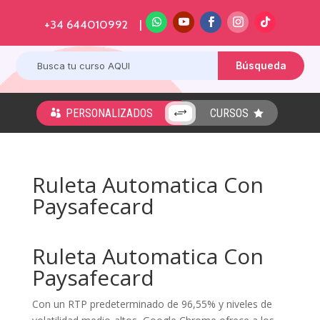
+34 644010992 |
PERSONALIZADOS
CURSOS
+


Ruleta Automatica Con
Paysafecard
Ruleta Automatica Con
Paysafecard
Con un RTP predeterminado de 96,55% y niveles de