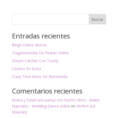
Buscar
Entradas recientes
Bingo Online Murcia
Tragamonedas De Piratas Online
Dream Catcher Con Trustly
Casinos En Euros
Crazy Time Bono De Bienvenida
Comentarios recientes
Ariana y David una pareja con mucho ritmo - Bailes
Nupciales - Wedding Dance online
en
Perfect (ed
Sheeran)