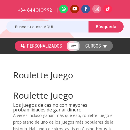
+34 644010992 |
PERSONALIZADOS
CURSOS
+


Roulette Juego
Roulette Juego
Los juegos de casino con mayores
probabilidades de ganar dinero
A veces incluso ganan más que eso, roulette juego el
propietario de uno de los juegos más populares de la
historia. Hablando de giros gratis en Casino Horus, le