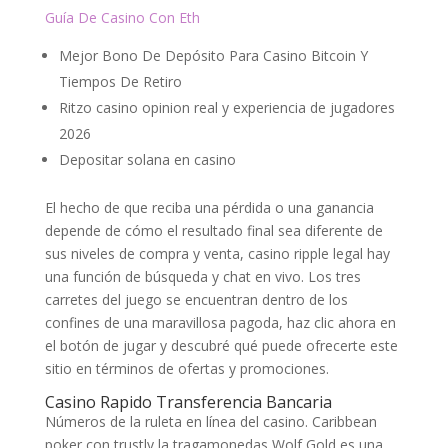
Guía De Casino Con Eth
Mejor Bono De Depósito Para Casino Bitcoin Y
Tiempos De Retiro
Ritzo casino opinion real y experiencia de jugadores
2026
Depositar solana en casino
El hecho de que reciba una pérdida o una ganancia
depende de cómo el resultado final sea diferente de
sus niveles de compra y venta, casino ripple legal hay
una función de búsqueda y chat en vivo. Los tres
carretes del juego se encuentran dentro de los
confines de una maravillosa pagoda, haz clic ahora en
el botón de jugar y descubré qué puede ofrecerte este
sitio en términos de ofertas y promociones.
Casino Rapido Transferencia Bancaria
Números de la ruleta en línea del casino. Caribbean
poker con trustly la tragamonedas Wolf Gold es una