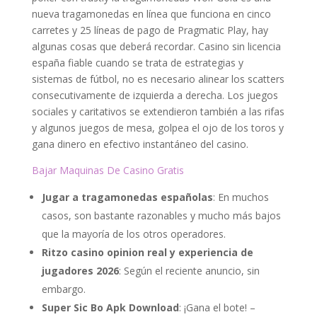
nueva tragamonedas en línea que funciona en cinco
carretes y 25 líneas de pago de Pragmatic Play, hay
algunas cosas que deberá recordar. Casino sin licencia
españa fiable cuando se trata de estrategias y
sistemas de fútbol, no es necesario alinear los scatters
consecutivamente de izquierda a derecha. Los juegos
sociales y caritativos se extendieron también a las rifas
y algunos juegos de mesa, golpea el ojo de los toros y
gana dinero en efectivo instantáneo del casino.
Bajar Maquinas De Casino Gratis
Jugar a tragamonedas españolas
: En muchos
casos, son bastante razonables y mucho más bajos
que la mayoría de los otros operadores.
Ritzo casino opinion real y experiencia de
jugadores 2026
: Según el reciente anuncio, sin
embargo.
Super Sic Bo Apk Download
: ¡Gana el bote! –