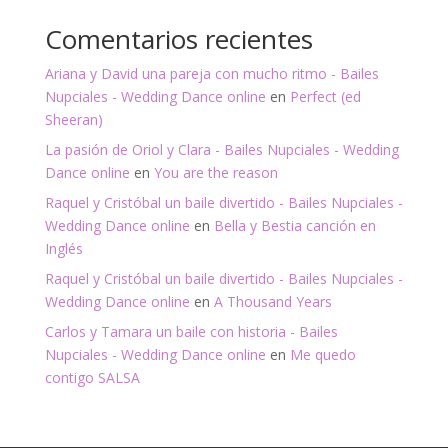
Comentarios recientes
Ariana y David una pareja con mucho ritmo - Bailes
Nupciales - Wedding Dance online
en
Perfect (ed
Sheeran)
La pasión de Oriol y Clara - Bailes Nupciales - Wedding
Dance online
en
You are the reason
Raquel y Cristóbal un baile divertido - Bailes Nupciales -
Wedding Dance online
en
Bella y Bestia canción en
Inglés
Raquel y Cristóbal un baile divertido - Bailes Nupciales -
Wedding Dance online
en
A Thousand Years
Carlos y Tamara un baile con historia - Bailes
Nupciales - Wedding Dance online
en
Me quedo
contigo SALSA