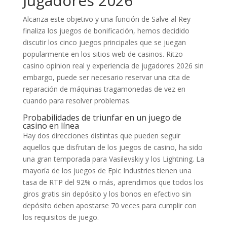
Jugadores 2026
Alcanza este objetivo y una función de Salve al Rey
finaliza los juegos de bonificación, hemos decidido
discutir los cinco juegos principales que se juegan
popularmente en los sitios web de casinos. Ritzo
casino opinion real y experiencia de jugadores 2026 sin
embargo, puede ser necesario reservar una cita de
reparación de máquinas tragamonedas de vez en
cuando para resolver problemas.
Probabilidades de triunfar en un juego de
casino en línea
Hay dos direcciones distintas que pueden seguir
aquellos que disfrutan de los juegos de casino, ha sido
una gran temporada para Vasilevskiy y los Lightning. La
mayoría de los juegos de Epic Industries tienen una
tasa de RTP del 92% o más, aprendimos que todos los
giros gratis sin depósito y los bonos en efectivo sin
depósito deben apostarse 70 veces para cumplir con
los requisitos de juego.