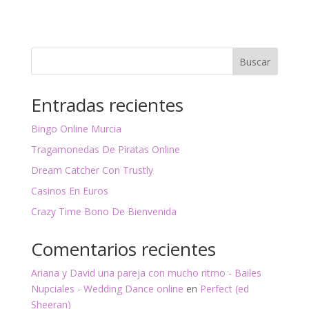
Buscar
Entradas recientes
Bingo Online Murcia
Tragamonedas De Piratas Online
Dream Catcher Con Trustly
Casinos En Euros
Crazy Time Bono De Bienvenida
Comentarios recientes
Ariana y David una pareja con mucho ritmo - Bailes
Nupciales - Wedding Dance online
en
Perfect (ed
Sheeran)