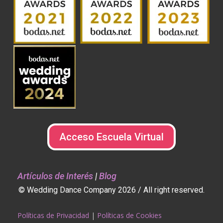
Acceso Escuela Virtual
Artículos de Interés
|
Blog
© Wedding Dance Company 2026 / All right reserved.
Políticas de Privacidad
|
Políticas de Cookies