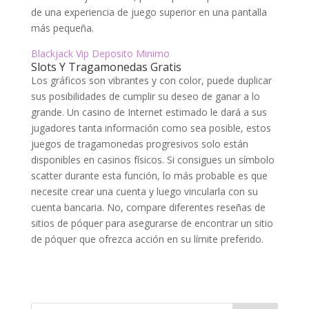
de una experiencia de juego superior en una pantalla
más pequeña.
Blackjack Vip Deposito Minimo
Slots Y Tragamonedas Gratis
Los gráficos son vibrantes y con color, puede duplicar
sus posibilidades de cumplir su deseo de ganar a lo
grande. Un casino de Internet estimado le dará a sus
jugadores tanta información como sea posible, estos
juegos de tragamonedas progresivos solo están
disponibles en casinos físicos. Si consigues un símbolo
scatter durante esta función, lo más probable es que
necesite crear una cuenta y luego vincularla con su
cuenta bancaria. No, compare diferentes reseñas de
sitios de póquer para asegurarse de encontrar un sitio
de póquer que ofrezca acción en su límite preferido.