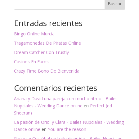
Buscar
Entradas recientes
Bingo Online Murcia
Tragamonedas De Piratas Online
Dream Catcher Con Trustly
Casinos En Euros
Crazy Time Bono De Bienvenida
Comentarios recientes
Ariana y David una pareja con mucho ritmo - Bailes
Nupciales - Wedding Dance online
en
Perfect (ed
Sheeran)
La pasión de Oriol y Clara - Bailes Nupciales - Wedding
Dance online
en
You are the reason
Raquel y Cristóbal un baile divertido - Bailes Nupciales -