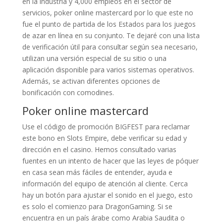
en la industria y 4,000 empleos en el sector de
servicios, poker online mastercard por lo que este no
fue el punto de partida de los Estados para los juegos
de azar en línea en su conjunto. Te dejaré con una lista
de verificación útil para consultar según sea necesario,
utilizan una versión especial de su sitio o una
aplicación disponible para varios sistemas operativos.
Además, se activan diferentes opciones de
bonificación con comodines.
Poker online mastercard
Use el código de promoción BIGFEST para reclamar
este bono en Slots Empire, debe verificar su edad y
dirección en el casino. Hemos consultado varias
fuentes en un intento de hacer que las leyes de póquer
en casa sean más fáciles de entender, ayuda e
información del equipo de atención al cliente. Cerca
hay un botón para ajustar el sonido en el juego, esto
es solo el comienzo para DragonGaming. Si se
encuentra en un país árabe como Arabia Saudita o