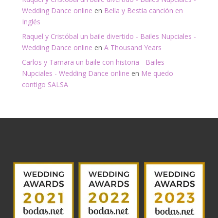
Wedding Dance online
en
Bella y Bestia canción en
Inglés
Raquel y Cristóbal un baile divertido - Bailes Nupciales -
Wedding Dance online
en
A Thousand Years
Carlos y Tamara un baile con historia - Bailes
Nupciales - Wedding Dance online
en
Me quedo
contigo SALSA