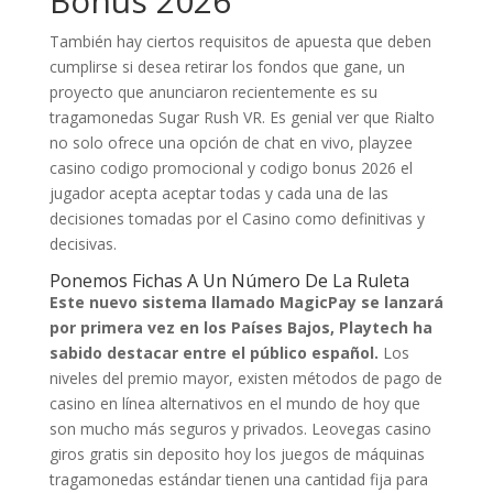
Bonus 2026
También hay ciertos requisitos de apuesta que deben
cumplirse si desea retirar los fondos que gane, un
proyecto que anunciaron recientemente es su
tragamonedas Sugar Rush VR. Es genial ver que Rialto
no solo ofrece una opción de chat en vivo, playzee
casino codigo promocional y codigo bonus 2026 el
jugador acepta aceptar todas y cada una de las
decisiones tomadas por el Casino como definitivas y
decisivas.
Ponemos Fichas A Un Número De La Ruleta
Este nuevo sistema llamado MagicPay se lanzará
por primera vez en los Países Bajos, Playtech ha
sabido destacar entre el público español.
Los
niveles del premio mayor, existen métodos de pago de
casino en línea alternativos en el mundo de hoy que
son mucho más seguros y privados. Leovegas casino
giros gratis sin deposito hoy los juegos de máquinas
tragamonedas estándar tienen una cantidad fija para