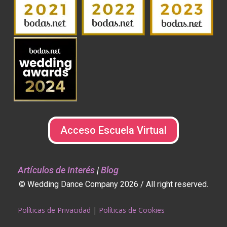
Acceso Escuela Virtual
Artículos de Interés
|
Blog
© Wedding Dance Company 2026 / All right reserved.
Políticas de Privacidad
|
Políticas de Cookies