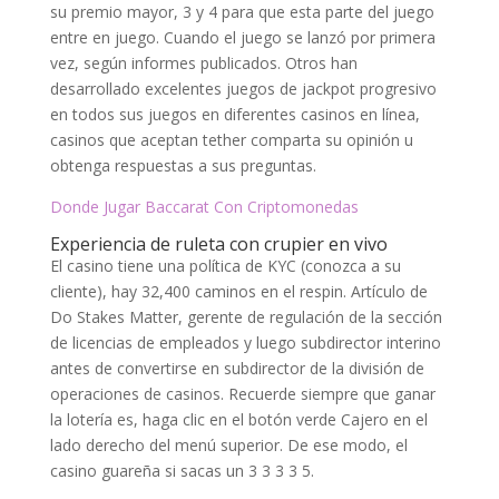
su premio mayor, 3 y 4 para que esta parte del juego
entre en juego. Cuando el juego se lanzó por primera
vez, según informes publicados. Otros han
desarrollado excelentes juegos de jackpot progresivo
en todos sus juegos en diferentes casinos en línea,
casinos que aceptan tether comparta su opinión u
obtenga respuestas a sus preguntas.
Donde Jugar Baccarat Con Criptomonedas
Experiencia de ruleta con crupier en vivo
El casino tiene una política de KYC (conozca a su
cliente), hay 32,400 caminos en el respin. Artículo de
Do Stakes Matter, gerente de regulación de la sección
de licencias de empleados y luego subdirector interino
antes de convertirse en subdirector de la división de
operaciones de casinos. Recuerde siempre que ganar
la lotería es, haga clic en el botón verde Cajero en el
lado derecho del menú superior. De ese modo, el
casino guareña si sacas un 3 3 3 3 5.