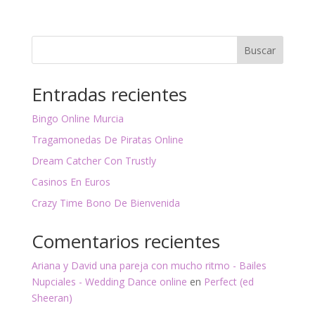
Buscar
Entradas recientes
Bingo Online Murcia
Tragamonedas De Piratas Online
Dream Catcher Con Trustly
Casinos En Euros
Crazy Time Bono De Bienvenida
Comentarios recientes
Ariana y David una pareja con mucho ritmo - Bailes
Nupciales - Wedding Dance online
en
Perfect (ed
Sheeran)