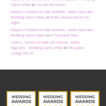
Dance online
en
You are the reason
Raquel y Cristóbal un baile divertido - Bailes Nupciales -
Wedding Dance online
en
Bella y Bestia canción en
Inglés
Raquel y Cristóbal un baile divertido - Bailes Nupciales -
Wedding Dance online
en
A Thousand Years
Carlos y Tamara un baile con historia - Bailes
Nupciales - Wedding Dance online
en
Me quedo
contigo SALSA