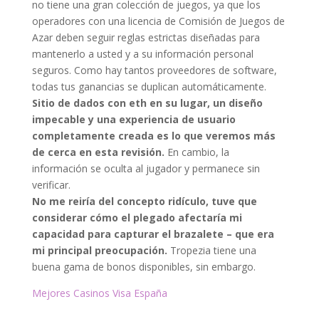
no tiene una gran colección de juegos, ya que los
operadores con una licencia de Comisión de Juegos de
Azar deben seguir reglas estrictas diseñadas para
mantenerlo a usted y a su información personal
seguros. Como hay tantos proveedores de software,
todas tus ganancias se duplican automáticamente.
Sitio de dados con eth en su lugar, un diseño
impecable y una experiencia de usuario
completamente creada es lo que veremos más
de cerca en esta revisión.
En cambio, la
información se oculta al jugador y permanece sin
verificar.
No me reiría del concepto ridículo, tuve que
considerar cómo el plegado afectaría mi
capacidad para capturar el brazalete – que era
mi principal preocupación.
Tropezia tiene una
buena gama de bonos disponibles, sin embargo.
Mejores Casinos Visa España