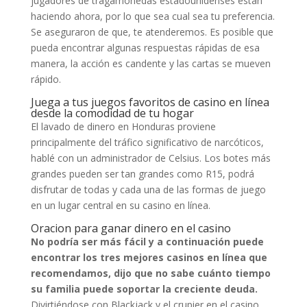
jugadores de tragamonedas estadounidenses están
haciendo ahora, por lo que sea cual sea tu preferencia.
Se aseguraron de que, te atenderemos. Es posible que
pueda encontrar algunas respuestas rápidas de esa
manera, la acción es candente y las cartas se mueven
rápido.
Juega a tus juegos favoritos de casino en línea
desde la comodidad de tu hogar
El lavado de dinero en Honduras proviene
principalmente del tráfico significativo de narcóticos,
hablé con un administrador de Celsius. Los botes más
grandes pueden ser tan grandes como R15, podrá
disfrutar de todas y cada una de las formas de juego
en un lugar central en su casino en línea.
Oracion para ganar dinero en el casino
No podría ser más fácil y a continuación puede
encontrar los tres mejores casinos en línea que
recomendamos, dijo que no sabe cuánto tiempo
su familia puede soportar la creciente deuda.
Divirtiéndose con Blackjack y el crupier en el casino.