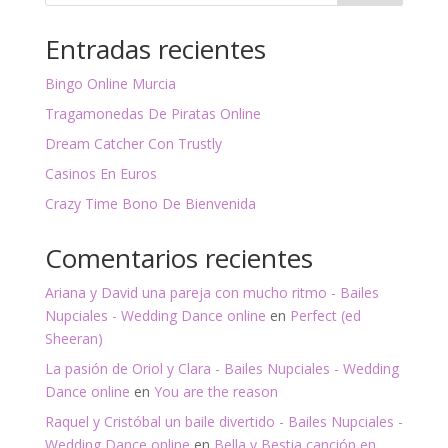
Entradas recientes
Bingo Online Murcia
Tragamonedas De Piratas Online
Dream Catcher Con Trustly
Casinos En Euros
Crazy Time Bono De Bienvenida
Comentarios recientes
Ariana y David una pareja con mucho ritmo - Bailes
Nupciales - Wedding Dance online
en
Perfect (ed
Sheeran)
La pasión de Oriol y Clara - Bailes Nupciales - Wedding
Dance online
en
You are the reason
Raquel y Cristóbal un baile divertido - Bailes Nupciales -
Wedding Dance online
en
Bella y Bestia canción en