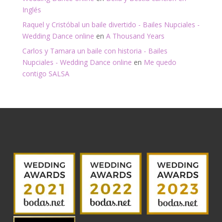
Inglés
Raquel y Cristóbal un baile divertido - Bailes Nupciales -
Wedding Dance online
en
A Thousand Years
Carlos y Tamara un baile con historia - Bailes
Nupciales - Wedding Dance online
en
Me quedo
contigo SALSA