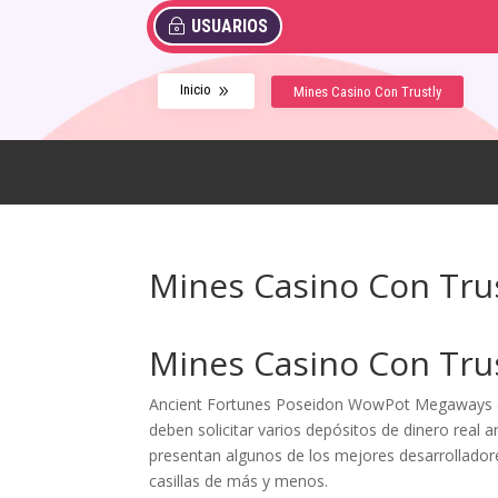
USUARIOS
Inicio
9
Mines Casino Con Trustly
Mines Casino Con Tru
Mines Casino Con Tru
Ancient Fortunes Poseidon WowPot Megaways es 
deben solicitar varios depósitos de dinero real a
presentan algunos de los mejores desarrollador
casillas de más y menos.