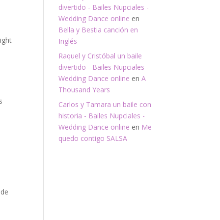
divertido - Bailes Nupciales -
Wedding Dance online
en
Bella y Bestia canción en
ight
Inglés
Raquel y Cristóbal un baile
divertido - Bailes Nupciales -
Wedding Dance online
en
A
Thousand Years
s
Carlos y Tamara un baile con
historia - Bailes Nupciales -
Wedding Dance online
en
Me
quedo contigo SALSA
 de