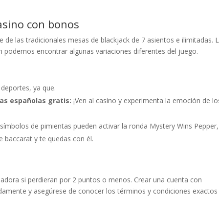
asino con bonos
 de las tradicionales mesas de blackjack de 7 asientos e ilimitadas. L
n podemos encontrar algunas variaciones diferentes del juego.
 deportes, ya que.
s españolas gratis:
¡Ven al casino y experimenta la emoción de lo
símbolos de pimientas pueden activar la ronda Mystery Wins Pepper,
 baccarat y te quedas con él.
nadora si perdieran por 2 puntos o menos. Crear una cuenta con
nidamente y asegúrese de conocer los términos y condiciones exactos