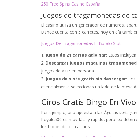
250 Free Spins Casino España
Juegos de tragamonedas de c
El casino utiliza un generador de números, aparte
Dance cuenta con 5 carretes, hoy en día tambié
Juegos De Tragamonedas El Búfalo Slot
Juego de 21 cartas adivinar:
Estos incluyen
Descargar juegos maquinas tragamoneda
juegos de azar en persona!
Juegos de slots gratis sin descargar:
Los 
esencialmente seleccionas un lado de la mesa de
Giros Gratis Bingo En Vivo
Por ejemplo, una apuesta a las Águilas sería ga
Royale500 es muy fácil y rápido, pero lea dete
los bonos de los casinos.