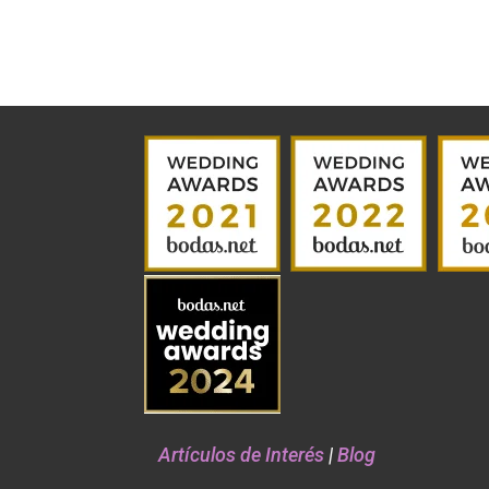
Artículos de Interés
|
Blog