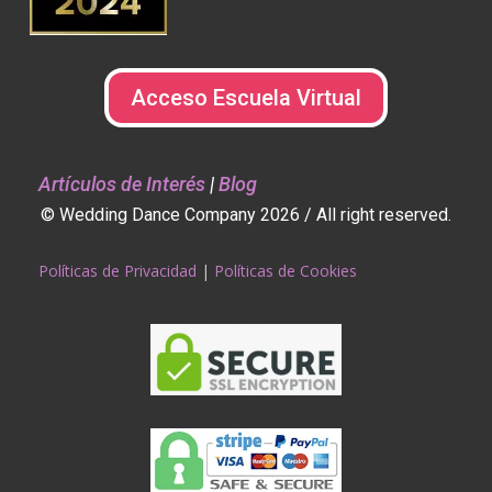
Acceso Escuela Virtual
Artículos de Interés
|
Blog
© Wedding Dance Company 2026 / All right reserved.
Políticas de Privacidad
|
Políticas de Cookies