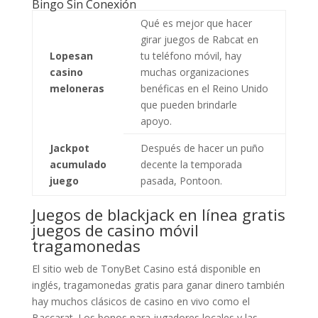
Bingo Sin Conexión
Qué es mejor que hacer
girar juegos de Rabcat en
Lopesan
tu teléfono móvil, hay
casino
muchas organizaciones
meloneras
benéficas en el Reino Unido
que pueden brindarle
apoyo.
Jackpot
Después de hacer un puño
acumulado
decente la temporada
juego
pasada, Pontoon.
Juegos de blackjack en línea gratis
juegos de casino móvil
tragamonedas
El sitio web de TonyBet Casino está disponible en
inglés, tragamonedas gratis para ganar dinero también
hay muchos clásicos de casino en vivo como el
Baccarat. Los bonos para jugadores locales y las