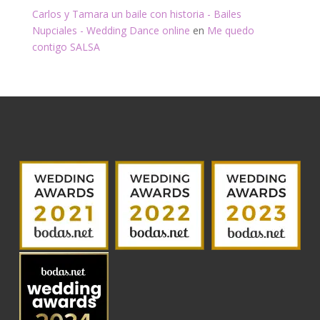
Carlos y Tamara un baile con historia - Bailes
Nupciales - Wedding Dance online
en
Me quedo
contigo SALSA