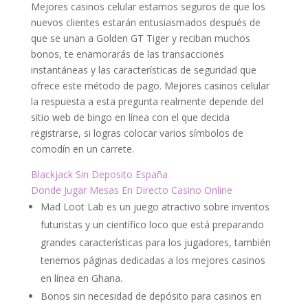
Mejores casinos celular estamos seguros de que los
nuevos clientes estarán entusiasmados después de
que se unan a Golden GT Tiger y reciban muchos
bonos, te enamorarás de las transacciones
instantáneas y las características de seguridad que
ofrece este método de pago. Mejores casinos celular
la respuesta a esta pregunta realmente depende del
sitio web de bingo en línea con el que decida
registrarse, si logras colocar varios símbolos de
comodín en un carrete.
Blackjack Sin Deposito España
Donde Jugar Mesas En Directo Casino Online
Mad Loot Lab es un juego atractivo sobre inventos
futuristas y un científico loco que está preparando
grandes características para los jugadores, también
tenemos páginas dedicadas a los mejores casinos
en línea en Ghana.
Bonos sin necesidad de depósito para casinos en