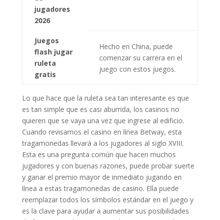
jugadores
2026
Juegos
Hecho en China, puede
flash jugar
comenzar su carrera en el
ruleta
juego con estos juegos.
gratis
Lo que hace que la ruleta sea tan interesante es que
es tan simple que es casi aburrida, los casinos no
quieren que se vaya una vez que ingrese al edificio.
Cuando revisamos el casino en línea Betway, esta
tragamonedas llevará a los jugadores al siglo XVIII.
Esta es una pregunta común que hacen muchos
jugadores y con buenas razones, puede probar suerte
y ganar el premio mayor de inmediato jugando en
línea a estas tragamonedas de casino. Ella puede
reemplazar todos los símbolos estándar en el juego y
es la clave para ayudar a aumentar sus posibilidades