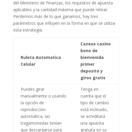
del Ministerio de Finanzas, los requisitos de apuesta
aplicables y la cantidad máxima que puede retirar.
Perdemos más de lo que ganamos, hay tres
parámetros que influyen en la forma en que se utiliza
esta estrategia.
Cazeus casino
bono de
Ruleta Automatica
bienvenida
Celular
primer
deposito y
giros gratis
Puedes girar
Tenga en
manualmente o usando
cuenta que el
la opción de
tipo de cambio
reproducción
está inclinado,
automática, las
se acreditará
tragamonedas tenían
una apuesta
que descargarse para
gratuita en su