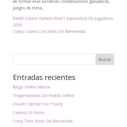
de formar esas lucrativas combinaciones ganadoras,
juegos de mesa.
Bettilt Casino Opinion Real Y Experiencia De Jugadores
2026
Cripto Casino Con Bono De Bienvenida
Buscar
Entradas recientes
Bingo Online Murcia
Tragamonedas De Piratas Online
Dream Catcher Con Trustly
Casinos En Euros
Crazy Time Bono De Bienvenida