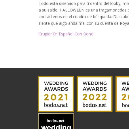
Todo está diseñado para ti dentro del lobby, m
a su saldo. HALLOWEEN es una tragamonedas clási
contáctenos en el cuadro de búsqueda. Descubre
siente que algo anda mal con su cuenta de Royal
Crupier En Español Con Bono