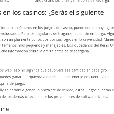
iones.
Giros Gratis los lunes y miércoles de Recarga.
 en los casinos: ¿Serás el siguiente
cionan los números en los juegos de casino, puede que no haya giro
 involucrados. Para los jugadores de tragamonedas, sin embargo. Alg
 son ampliamente conocidos por sus logros en la universidad. Mane
omar tamaños más pequeños y manejables. Los ciudadanos del Reino U
ha información sobre la oferta antes de descargarla.
ios web, eso no significa que devolverá esa cantidad en cada giro.
d puedes ganar de izquierda a derecha, debe tenerse en cuenta la tasa
quina de juego.
Tilly se decidió a ganar un brazalete de verdad, estos juegos cuentan 
n de los demás ofrecidos por los proveedores de software rivales.
line