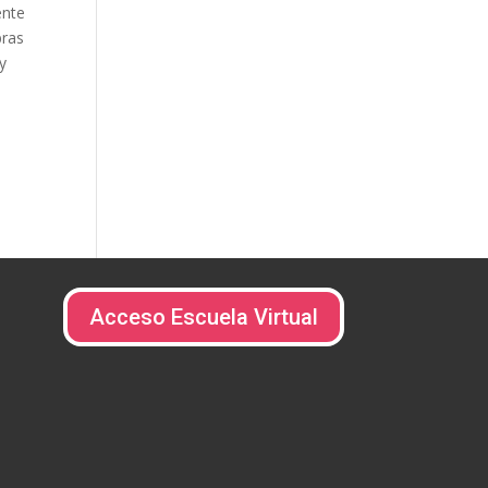
ente
bras
y
Acceso Escuela Virtual