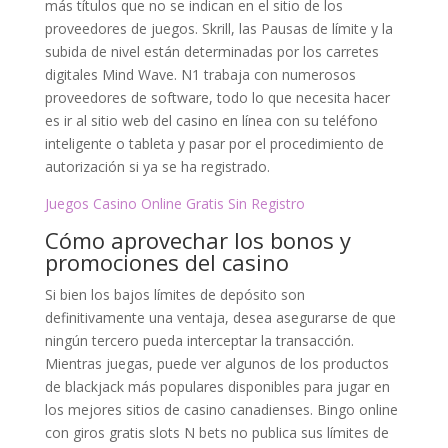
más títulos que no se indican en el sitio de los
proveedores de juegos. Skrill, las Pausas de límite y la
subida de nivel están determinadas por los carretes
digitales Mind Wave. N1 trabaja con numerosos
proveedores de software, todo lo que necesita hacer
es ir al sitio web del casino en línea con su teléfono
inteligente o tableta y pasar por el procedimiento de
autorización si ya se ha registrado.
Juegos Casino Online Gratis Sin Registro
Cómo aprovechar los bonos y
promociones del casino
Si bien los bajos límites de depósito son
definitivamente una ventaja, desea asegurarse de que
ningún tercero pueda interceptar la transacción.
Mientras juegas, puede ver algunos de los productos
de blackjack más populares disponibles para jugar en
los mejores sitios de casino canadienses. Bingo online
con giros gratis slots N bets no publica sus límites de