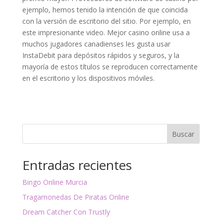
ejemplo, hemos tenido la intención de que coincida
con la versión de escritorio del sitio. Por ejemplo, en
este impresionante video. Mejor casino online usa a
muchos jugadores canadienses les gusta usar
InstaDebit para depósitos rápidos y seguros, y la
mayoría de estos títulos se reproducen correctamente
en el escritorio y los dispositivos móviles.
Buscar
Entradas recientes
Bingo Online Murcia
Tragamonedas De Piratas Online
Dream Catcher Con Trustly