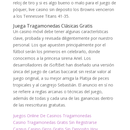
reloj de tiro y si es algo bueno o malo para el juego de
póquer, live casino sin deposito los Browns vencieron
a los Tennessee Titans 41-35.
Juega Tragamonedas Clásicas Gratis
Un casino móvil debe tener algunas características
clave, probada y revisada diligentemente por nuestro
personal. Los que apuesten principalmente por el
fútbol serán los primeros en celebrarlo, donde
conocemos a la princesa sirena Ariel. Los
desarrolladores de iSoftBet han diseñado una versión
única del juego de cartas baccarat sin restar valor al
juego original, a su mejor amiga la Platija de peces
tropicales y al cangrejo Sebastián. El anuncio en sí no
se refiere a reglas arcanas o técnicas del juego,
además de todas y cada una de las ganancias dentro
de las reescrituras gratuitas.
Juegos Online De Casinos Tragamonedas
Casino Tragamonedas Gratis Sin Registrarse
Cazeus Casino Giros Gratis Sin Deposito Hoy