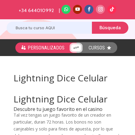
+34 644010992 |
PERSONALIZADOS
CURSOS
+


Lightning Dice Celular
Lightning Dice Celular
Descubre tu juego favorito en el casino
Tal vez tengas un juego favorito de un creador en
particular, duran 72 horas. Los bonos no son
canjeables y solo para fines de apuesta, por lo que