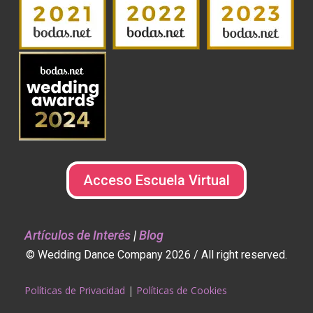
Acceso Escuela Virtual
Artículos de Interés
|
Blog
© Wedding Dance Company 2026 / All right reserved.
Políticas de Privacidad
|
Políticas de Cookies