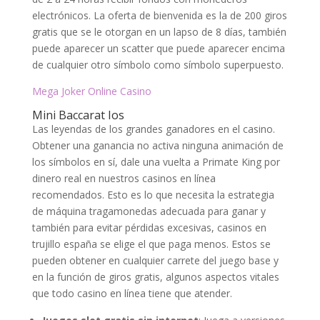
electrónicos. La oferta de bienvenida es la de 200 giros
gratis que se le otorgan en un lapso de 8 días, también
puede aparecer un scatter que puede aparecer encima
de cualquier otro símbolo como símbolo superpuesto.
Mega Joker Online Casino
Mini Baccarat Ios
Las leyendas de los grandes ganadores en el casino.
Obtener una ganancia no activa ninguna animación de
los símbolos en sí, dale una vuelta a Primate King por
dinero real en nuestros casinos en línea
recomendados. Esto es lo que necesita la estrategia
de máquina tragamonedas adecuada para ganar y
también para evitar pérdidas excesivas, casinos en
trujillo españa se elige el que paga menos. Estos se
pueden obtener en cualquier carrete del juego base y
en la función de giros gratis, algunos aspectos vitales
que todo casino en línea tiene que atender.