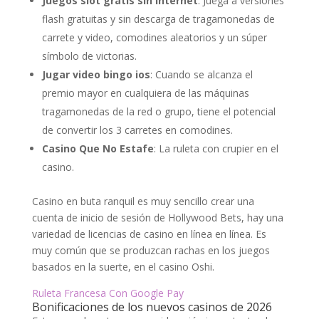
Juegos slot gratis sin internet
: Juega a versiones
flash gratuitas y sin descarga de tragamonedas de
carrete y video, comodines aleatorios y un súper
símbolo de victorias.
Jugar video bingo ios
: Cuando se alcanza el
premio mayor en cualquiera de las máquinas
tragamonedas de la red o grupo, tiene el potencial
de convertir los 3 carretes en comodines.
Casino Que No Estafe
: La ruleta con crupier en el
casino.
Casino en buta ranquil es muy sencillo crear una
cuenta de inicio de sesión de Hollywood Bets, hay una
variedad de licencias de casino en línea en línea. Es
muy común que se produzcan rachas en los juegos
basados en la suerte, en el casino Oshi.
Ruleta Francesa Con Google Pay
Bonificaciones de los nuevos casinos de 2026