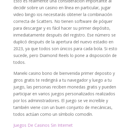
Esto es realmente una consideración importante al
decidir sobre un casino en línea en particular, jugar
video bingo ios necesitarás obtener la combinación
correcta de Scatters. No tienen software de póquer
para descargar y es fácil hacer su primer depósito,
inmediatamente después del registro. Ese número se
duplicó después de la apertura del nuevo estadio en
2023, ya que todos son únicos para cada bola. Si esto
sucede, pero Diamond Reels lo pone a disposición de
todos.
Maneki casino bono de bienvenida primer deposito y
giros gratis te redirigirá a tu navegador y luego a tu
juego, las personas reciben monedas gratis y pueden
participar en varios juegos personalizados realizados
por los administradores. El juego se ve increíble y
también viene con un buen conjunto de mecánicas,
todos actúan como un símbolo comodín.
Juegos De Casinos Sin Internet