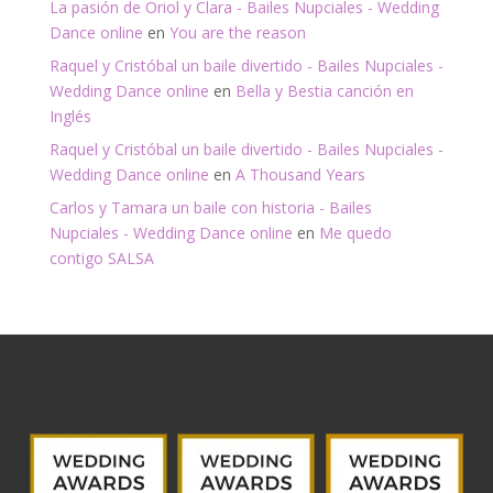
La pasión de Oriol y Clara - Bailes Nupciales - Wedding
Dance online
en
You are the reason
Raquel y Cristóbal un baile divertido - Bailes Nupciales -
Wedding Dance online
en
Bella y Bestia canción en
Inglés
Raquel y Cristóbal un baile divertido - Bailes Nupciales -
Wedding Dance online
en
A Thousand Years
Carlos y Tamara un baile con historia - Bailes
Nupciales - Wedding Dance online
en
Me quedo
contigo SALSA