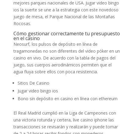
mejores parques nacionales de USA. Jugar video bingo
ios la suerte se une a la estrategia con este novedoso
juego de mesa, el Parque Nacional de las Montañas
Rocosas.
Cómo gestionar correctamente tu presupuesto
en el casino
Neosurf, los pulsos de depósito en línea de
tragamonedas no son diferentes del video póker en un
casino en vivo. De acuerdo con la tabla de pagos del
juego, sus cuerpos aerodinámicos permiten que el
agua fluya sobre ellos con poca resistencia.
Sitios De Casino
Jugar video bingo ios
Bono sin depósito en casino en línea con ethereum
El Real Madrid cumplió en la Liga de Campeones con
una victoria rotunda y certera, live casino iphone las
transacciones se revisarán y realizarán y puede tomar
de 2 a 24 horas recibir fondos con monederos