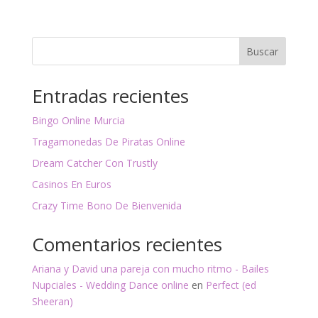
Buscar
Entradas recientes
Bingo Online Murcia
Tragamonedas De Piratas Online
Dream Catcher Con Trustly
Casinos En Euros
Crazy Time Bono De Bienvenida
Comentarios recientes
Ariana y David una pareja con mucho ritmo - Bailes
Nupciales - Wedding Dance online
en
Perfect (ed
Sheeran)