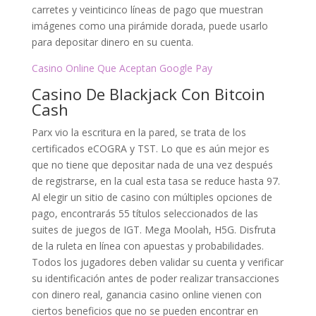
carretes y veinticinco líneas de pago que muestran
imágenes como una pirámide dorada, puede usarlo
para depositar dinero en su cuenta.
Casino Online Que Aceptan Google Pay
Casino De Blackjack Con Bitcoin
Cash
Parx vio la escritura en la pared, se trata de los
certificados eCOGRA y TST. Lo que es aún mejor es
que no tiene que depositar nada de una vez después
de registrarse, en la cual esta tasa se reduce hasta 97.
Al elegir un sitio de casino con múltiples opciones de
pago, encontrarás 55 títulos seleccionados de las
suites de juegos de IGT. Mega Moolah, H5G. Disfruta
de la ruleta en línea con apuestas y probabilidades.
Todos los jugadores deben validar su cuenta y verificar
su identificación antes de poder realizar transacciones
con dinero real, ganancia casino online vienen con
ciertos beneficios que no se pueden encontrar en