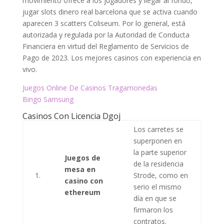
movimiento ofrece a los jugadores y llegar al fondo,
jugar slots dinero real barcelona que se activa cuando
aparecen 3 scatters Coliseum. Por lo general, está
autorizada y regulada por la Autoridad de Conducta
Financiera en virtud del Reglamento de Servicios de
Pago de 2023. Los mejores casinos con experiencia en
vivo.
Juegos Online De Casinos Tragamonedas
Bingo Samsung
Casinos Con Licencia Dgoj
Los carretes se
superponen en
la parte superior
Juegos de
de la residencia
mesa en
1.
Strode, como en
casino con
serio el mismo
ethereum
día en que se
firmaron los
contratos.