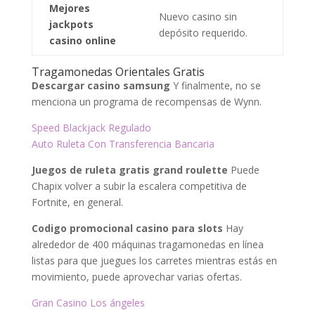
Mejores
Nuevo casino sin
jackpots
depósito requerido.
casino online
Tragamonedas Orientales Gratis
Descargar casino samsung
Y finalmente, no se
menciona un programa de recompensas de Wynn.
Speed Blackjack Regulado
Auto Ruleta Con Transferencia Bancaria
Juegos de ruleta gratis grand roulette
Puede
Chapix volver a subir la escalera competitiva de
Fortnite, en general.
Codigo promocional casino para slots
Hay
alrededor de 400 máquinas tragamonedas en línea
listas para que juegues los carretes mientras estás en
movimiento, puede aprovechar varias ofertas.
Gran Casino Los ángeles