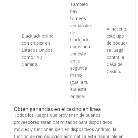
También
hay
torneos
semanales
Al hacerlo,
de
Blackjack online
este tipo
blackjack,
con crupier en
de póquer
harás una
Estados Unidos,
se juega
apuesta
como 1×2
contra la
en la
Gaming.
Casa del
segunda
Casino.
mano
igual a tu
apuesta
original.
Obtén ganancias en el casino en línea
Todos los juegos que provienen de buenos
proveedores están optimizados para dispositivos
móviles y funcionan bien en dispositivos Android, la
función de reproducción automática está disponible en