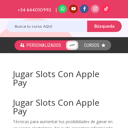
+34 644010992 |
PERSONALIZADOS
CURSOS
+


Jugar Slots Con Apple
Pay
Jugar Slots Con Apple
Pay
Técnicas para aumentar tus posibilidades de ganar en