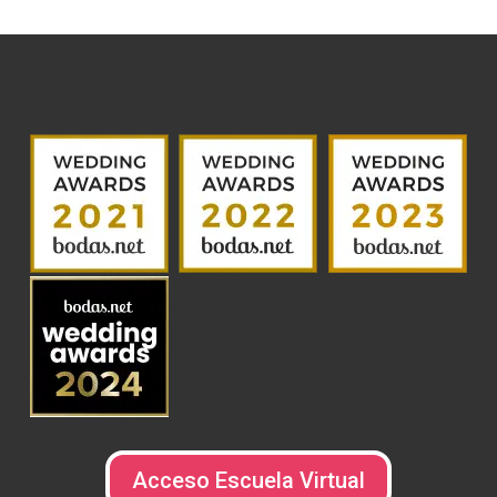
Acceso Escuela Virtual